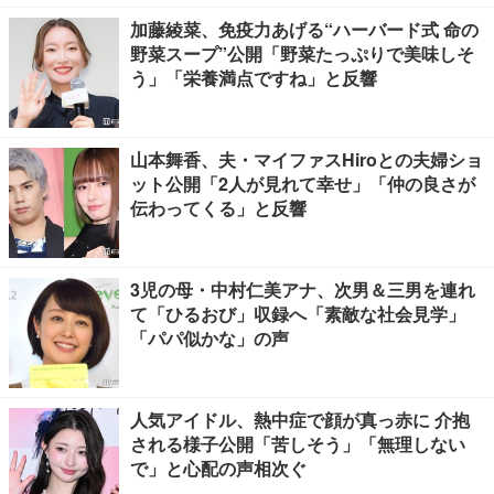
加藤綾菜、免疫力あげる“ハーバード式 命の
野菜スープ”公開「野菜たっぷりで美味しそ
う」「栄養満点ですね」と反響
山本舞香、夫・マイファスHiroとの夫婦ショ
ット公開「2人が見れて幸せ」「仲の良さが
伝わってくる」と反響
3児の母・中村仁美アナ、次男＆三男を連れ
て「ひるおび」収録へ「素敵な社会見学」
「パパ似かな」の声
人気アイドル、熱中症で顔が真っ赤に 介抱
される様子公開「苦しそう」「無理しない
で」と心配の声相次ぐ