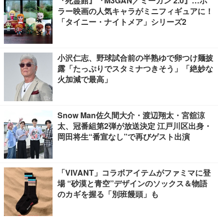
『死霊館』『M3GAN／ミーガン 2.0』…ホ
ラー映画の人気キャラがミニフィギュアに！
「タイニー・ナイトメア」シリーズ2
小沢仁志、野球試合前の半熟ゆで卵つけ麺披
露「たっぷりでスタミナつきそう」「絶妙な
火加減で最高」
Snow Man佐久間大介・渡辺翔太・宮舘涼
太、冠番組第2弾が放送決定 江戸川区出身・
岡田将生“番宣なし”で再びゲスト出演
「VIVANT」コラボアイテムがファミマに登
場 “砂漠と青空”デザインのソックス＆物語
のカギを握る「別班饅頭」も