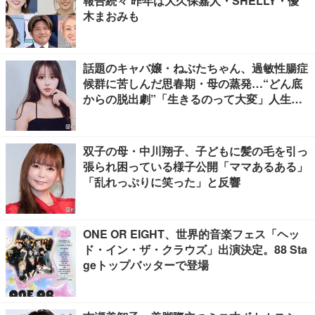
報告続々 昨年は大久保嘉人・SHELLY・優
木まおみも
話題のキャバ嬢・ねぶたちゃん、過敏性腸症
候群に苦しんだ思春期・母の蒸発…“どん底
からの脱出劇”「生きるのって大変」人生変
えた言葉とは【インタビュー連載Vol.1】
双子の母・中川翔子、子どもに髪の毛を引っ
張られ困っている様子公開「ママあるある」
「乱れっぷりに笑った」と反響
ONE OR EIGHT、世界的音楽フェス「ヘッ
ド・イン・ザ・クラウズ」出演決定。88 Sta
geトップバッターで登場