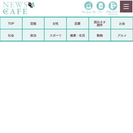
当たる占い師
占い
登録•
ログイン
マイルーム
面白ネタ
ホーム
TOP
芸能
女性
恋愛
お金
雑学
社会
政治
社会
政治
スポーツ
健康・生活
動物
グルメ
経済
海外
芸能
スポーツ
恋愛
ビックリ
コメントポスト
アリ／ナシ
リリース
ショップ
登録・ログイン/マイルーム