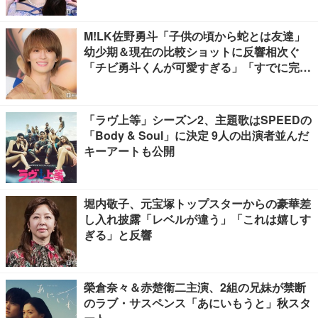
M!LK佐野勇斗「子供の頃から蛇とは友達」
幼少期＆現在の比較ショットに反響相次ぐ
「チビ勇斗くんが可愛すぎる」「すでに完成
されてる」
「ラヴ上等」シーズン2、主題歌はSPEEDの
「Body & Soul」に決定 9人の出演者並んだ
キーアートも公開
堀内敬子、元宝塚トップスターからの豪華差
し入れ披露「レベルが違う」「これは嬉しす
ぎる」と反響
榮倉奈々＆赤楚衛二主演、2組の兄妹が禁断
のラブ・サスペンス「あにいもうと」秋スタ