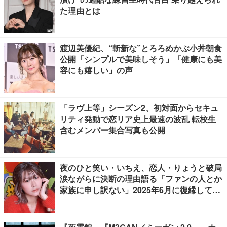
た理由とは
渡辺美優紀、“斬新な”とろろめかぶ小丼朝食
公開「シンプルで美味しそう」「健康にも美
容にも嬉しい」の声
「ラヴ上等」シーズン2、初対面からセキュ
リティ発動で恋リア史上最速の波乱 転校生
含むメンバー集合写真も公開
夜のひと笑い・いちえ、恋人・りょうと破局
涙ながらに決断の理由語る「ファンの人とか
家族に申し訳ない」2025年6月に復縁してい
た