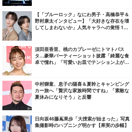
【「ブルーロック」なにわ男子・高橋恭平＆
野村康太インタビュー】「大好きな存在を壊
してしまわないか」人気キャラへの覚悟 10
キロ増量の肉体改造秘話
須田亜香里、桃のカプレーゼにトマトパス
タ…豪華パーティーショット披露「綺麗な食
卓で憧れ」「可愛いお皿でテンション上が
る」の声
中村獅童、息子の陽喜＆夏幹とキャンピング
カー旅へ「贅沢な家族時間ですね」「素敵な
夏休みになりそう」と反響
日向坂46藤嶌果歩「大捜索が始まった」写真
集撮影時のハプニング明かす【果実の歩幅】