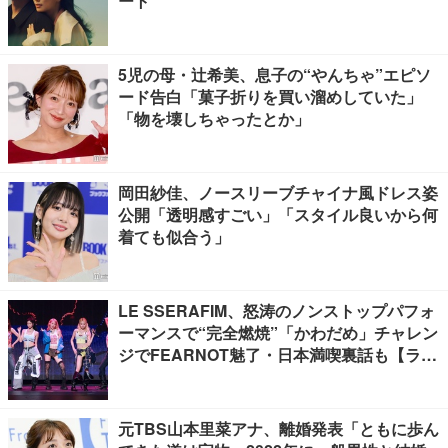
ート
5児の母・辻希美、息子の“やんちゃ”エピソ
ード告白「菓子折りを買い溜めしていた」
「物を壊しちゃったとか」
岡田紗佳、ノースリーブチャイナ風ドレス姿
公開「透明感すごい」「スタイル良いから何
着ても似合う」
LE SSERAFIM、怒涛のノンストップパフォ
ーマンスで“完全燃焼”「かわだめ」チャレン
ジでFEARNOT魅了・日本満喫裏話も【ライ
ブレポート】
元TBS山本里菜アナ、離婚発表「ともに歩ん