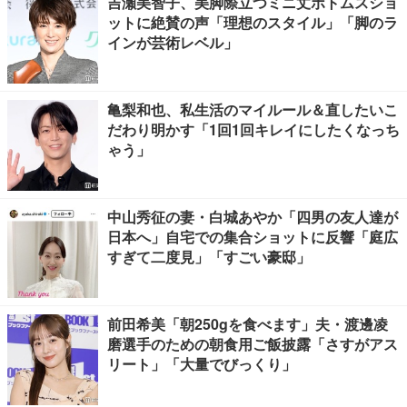
吉瀬美智子、美脚際立つミニ丈ボトムスショ
ットに絶賛の声「理想のスタイル」「脚のラ
インが芸術レベル」
亀梨和也、私生活のマイルール＆直したいこ
だわり明かす「1回1回キレイにしたくなっち
ゃう」
中山秀征の妻・白城あやか「四男の友人達が
日本へ」自宅での集合ショットに反響「庭広
すぎて二度見」「すごい豪邸」
前田希美「朝250gを食べます」夫・渡邊凌
磨選手のための朝食用ご飯披露「さすがアス
リート」「大量でびっくり」