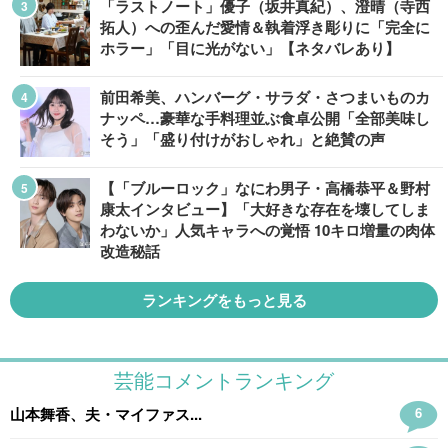
「ラストノート」優子（坂井真紀）、澄晴（寺西
拓人）への歪んだ愛情＆執着浮き彫りに「完全に
ホラー」「目に光がない」【ネタバレあり】
前田希美、ハンバーグ・サラダ・さつまいものカ
ナッペ…豪華な手料理並ぶ食卓公開「全部美味し
そう」「盛り付けがおしゃれ」と絶賛の声
【「ブルーロック」なにわ男子・高橋恭平＆野村
康太インタビュー】「大好きな存在を壊してしま
わないか」人気キャラへの覚悟 10キロ増量の肉体
改造秘話
ランキングをもっと見る