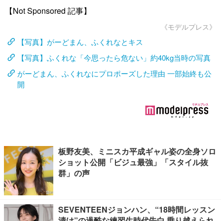
【Not Sponsored 記事】
《モデルプレス》
【写真】がーどまん、ふくれなとキス
【写真】ふくれな「今思ったら危ない」約40kg当時の写真
がーどまん、ふくれなにプロポーズした理由 一部始終も公
開
板野友美、ミニスカ平成ギャル姿の全身ソロ
ショット公開「ビジュ最強」「スタイル抜
群」の声
SEVENTEENジョンハン、“18時間レッスン
漬け”の過酷な練習生時代告白 乗り越えられ