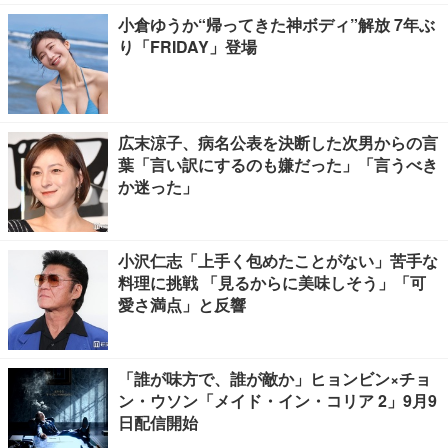
小倉ゆうか“帰ってきた神ボディ”解放 7年ぶ
り「FRIDAY」登場
広末涼子、病名公表を決断した次男からの言
葉「言い訳にするのも嫌だった」「言うべき
か迷った」
小沢仁志「上手く包めたことがない」苦手な
料理に挑戦 「見るからに美味しそう」「可
愛さ満点」と反響
「誰が味方で、誰が敵か」ヒョンビン×チョ
ン・ウソン「メイド・イン・コリア 2」9月9
日配信開始