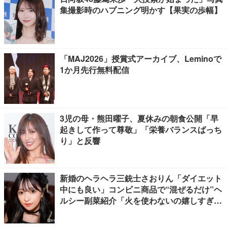
集撮影時のハプニング明かす【果実の歩幅】
「MAJ2026」授賞式アーカイブ、Leminoで
1か月先行無料配信
3児の母・熊田曜子、夏休みの朝食公開「早
起きして作って尊敬」「栄養バランスばっち
り」と反響
新婚のヘラヘラ三銃士さおりん「ダイエット
中にも良い」コンビニ商品で“混ぜるだけ”ヘ
ルシー副菜紹介「火を使わないの嬉しすぎ
る」「タンパク質たっぷりで最高」の声