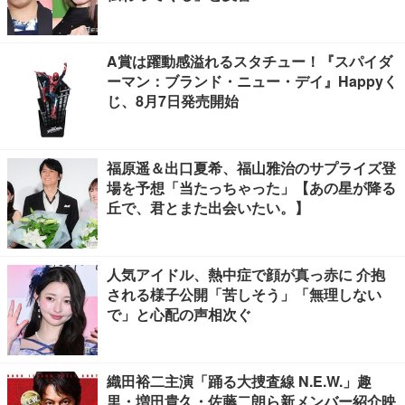
A賞は躍動感溢れるスタチュー！『スパイダ
ーマン：ブランド・ニュー・デイ』Happyく
じ、8月7日発売開始
福原遥＆出口夏希、福山雅治のサプライズ登
場を予想「当たっちゃった」【あの星が降る
丘で、君とまた出会いたい。】
人気アイドル、熱中症で顔が真っ赤に 介抱
される様子公開「苦しそう」「無理しない
で」と心配の声相次ぐ
織田裕二主演「踊る大捜査線 N.E.W.」趣
里・増田貴久・佐藤二朗ら新メンバー紹介映