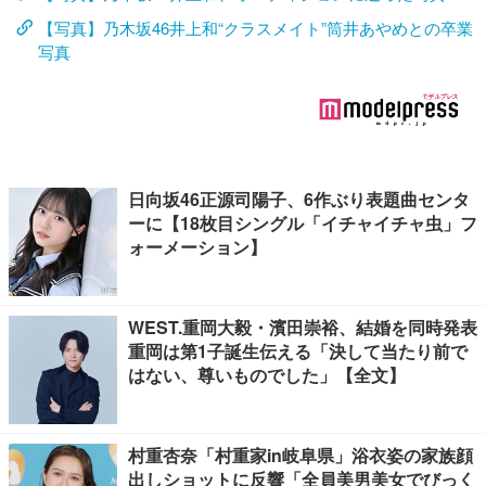
【写真】乃木坂46井上和“クラスメイト”筒井あやめとの卒業
写真
日向坂46正源司陽子、6作ぶり表題曲センタ
ーに【18枚目シングル「イチャイチャ虫」フ
ォーメーション】
WEST.重岡大毅・濱田崇裕、結婚を同時発表
重岡は第1子誕生伝える「決して当たり前で
はない、尊いものでした」【全文】
村重杏奈「村重家in岐阜県」浴衣姿の家族顔
出しショットに反響「全員美男美女でびっく