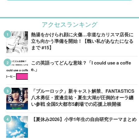
アクセスランキング
熱湯をかけられ顔に火傷…非道なカリスマ店長に
立ち向かう準備を開始！【醜い私があなたになる
まで #15】
この英語ってどんな意味？「I could use a coffe
e.」
「ブルーロック」新キャスト解禁、FANTASTICS
八木勇征・渡邊圭祐・夏生大湖が圧倒的オーラ纏
い参戦 全国5大都市5劇場での応援上映開催
【夏休み2026】小学1年生の自由研究テーマまとめ