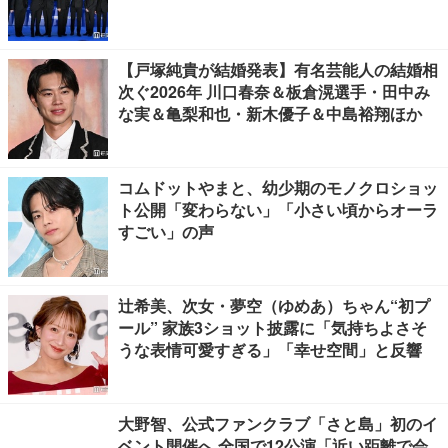
【戸塚純貴が結婚発表】有名芸能人の結婚相
次ぐ2026年 川口春奈＆板倉滉選手・田中み
な実＆亀梨和也・新木優子＆中島裕翔ほか
コムドットやまと、幼少期のモノクロショッ
ト公開「変わらない」「小さい頃からオーラ
すごい」の声
辻希美、次女・夢空（ゆめあ）ちゃん“初プ
ール” 家族3ショット披露に「気持ちよさそ
うな表情可愛すぎる」「幸せ空間」と反響
大野智、公式ファンクラブ「さと島」初のイ
ベント開催へ 全国で12公演「近い距離で会