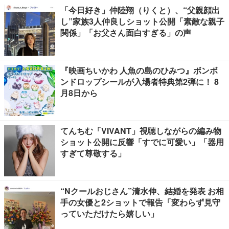
「今日好き」仲陸翔（りくと）、“父親顔出
し”家族3人仲良しショット公開「素敵な親子
関係」「お父さん面白すぎる」の声
『映画ちいかわ 人魚の島のひみつ』ボンボ
ンドロップシールが入場者特典第2弾に！ 8
月8日から
てんちむ「VIVANT」視聴しながらの編み物
ショット公開に反響「すでに可愛い」「器用
すぎて尊敬する」
“Nクールおじさん”清水伸、結婚を発表 お相
手の女優と2ショットで報告「変わらず見守
っていただけたら嬉しい」