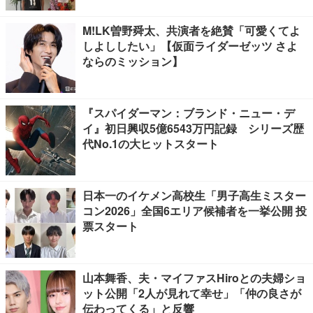
M!LK曽野舜太、共演者を絶賛「可愛くてよ
しよししたい」【仮面ライダーゼッツ さよ
ならのミッション】
『スパイダーマン：ブランド・ニュー・デ
イ』初日興収5億6543万円記録 シリーズ歴
代No.1の大ヒットスタート
日本一のイケメン高校生「男子高生ミスター
コン2026」全国6エリア候補者を一挙公開 投
票スタート
山本舞香、夫・マイファスHiroとの夫婦ショ
ット公開「2人が見れて幸せ」「仲の良さが
伝わってくる」と反響