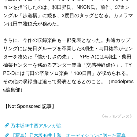
ョンを担当したのは、和田昇氏、NKCN氏。前作、37thシ
ングル「歩道橋」に続き、2度目のタッグとなる。カメラマ
ンは田中雅也氏が務めた。
さらに、今作の収録楽曲も一部発表となった。共通カップ
リングには先日グループを卒業した3期生・与田祐希がセン
ターを務めた「懐かしさの先」、TYPE-Aには4期生・柴田
柚菜センターを務めるアンダー楽曲「交感神経優位」、TY
PE-Dには与田の卒業ソロ楽曲「100日目」が収められる。
その他の収録曲は追って発表となるとのこと。（modelpres
s編集部）
【Not Sponsored 記事】
《モデルプレス》
乃木坂46中西アルノが涙
【写真】乃木坂46井上和、オーディションに送った写真