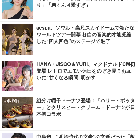
り」「弟くん可愛すぎ」
aespa、ソウル・高尺スカイドームで新たな
ワールドツアー開幕 各自の音楽的才能凝縮
した“四人四色”のステージで魅了
HANA・JISOO＆YURI、マクドナルドCM初
登場 レトロでエモい休日をのぞき見？お互
いに“甘くなる瞬間”明かす
組分け帽子ドーナツ登場！「ハリー・ポッタ
ー」とクリスピー・クリーム・ドーナツが日
本初コラボ
中島歩、“明治時代の文豪”の玄孫だった「教