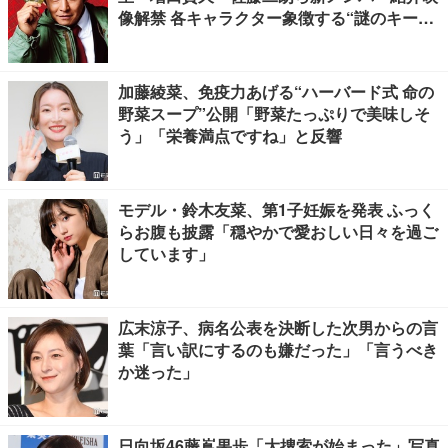
像解禁 各キャラクター象徴する“謎のキーワ
ード”も
加藤綾菜、免疫力あげる“ハーバード式 命の
野菜スープ”公開「野菜たっぷりで美味しそ
う」「栄養満点ですね」と反響
モデル・鈴木友菜、第1子妊娠を発表 ふっく
らお腹も披露「穏やかで愛おしい日々を過ご
しています」
広末涼子、病名公表を決断した次男からの言
葉「言い訳にするのも嫌だった」「言うべき
か迷った」
日向坂46藤嶌果歩「大捜索が始まった」写真