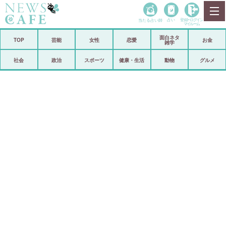
当たる占い師
占い
登録•
ログイン
マイルーム
面白ネタ
ホーム
TOP
芸能
女性
恋愛
お金
雑学
社会
政治
社会
政治
スポーツ
健康・生活
動物
グルメ
経済
海外
芸能
スポーツ
恋愛
ビックリ
コメントポスト
アリ／ナシ
リリース
ショップ
登録・ログイン/マイルーム