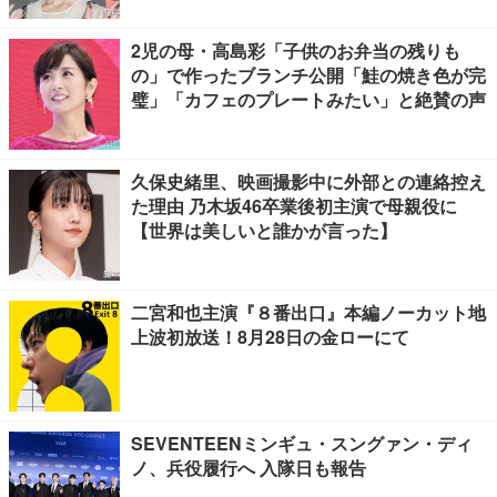
2児の母・高島彩「子供のお弁当の残りも
の」で作ったブランチ公開「鮭の焼き色が完
璧」「カフェのプレートみたい」と絶賛の声
久保史緒里、映画撮影中に外部との連絡控え
た理由 乃木坂46卒業後初主演で母親役に
【世界は美しいと誰かが言った】
二宮和也主演『８番出口』本編ノーカット地
上波初放送！8月28日の金ローにて
SEVENTEENミンギュ・スングァン・ディ
ノ、兵役履行へ 入隊日も報告