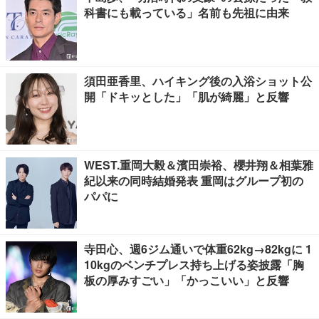
科書にも載っている」名前も先祖に由来
須田亜香里、ハイキング後の入浴ショット公
開「ドキッとした」「肌が綺麗」と反響
WEST.重岡大毅＆濱田崇裕、櫻井翔＆相葉雅
紀以来の同時結婚発表 重岡はグループ初の
パパに
寺田心、週6ジム通いで体重62kg→82kgに 1
10kgのベンチプレス持ち上げる姿披露「胸
板の厚みすごい」「かっこいい」と反響