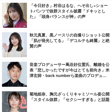
「今日好き」村谷はるな、へそ出し×ショー
トパンツで抜群スタイル披露「ドキッとし
た」「頭身バランスが神」の声
秋元真夏、黒ノースリの自撮りショット公開
「肌が発光してる」「デコルテも綺麗」と絶
賛の声
音楽プロデューサー蔦谷好位置氏、離婚を公
表「悲しかったですが今はとても前向き」米
津玄師・back numberら楽曲のプロデュー
ス手掛ける
菊地姫奈、胸元ざっくりキャミソール姿公開
「スタイル抜群」「セクシーすぎる」と話題