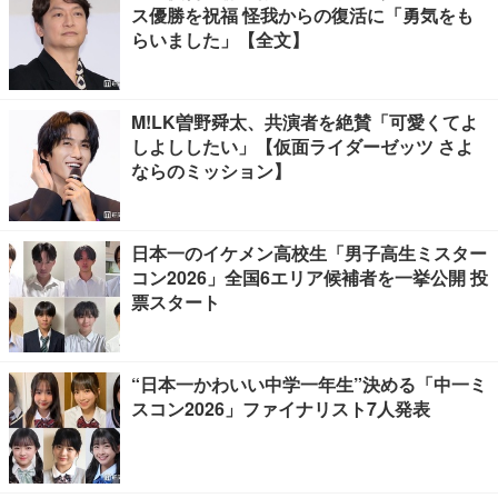
ス優勝を祝福 怪我からの復活に「勇気をも
らいました」【全文】
M!LK曽野舜太、共演者を絶賛「可愛くてよ
しよししたい」【仮面ライダーゼッツ さよ
ならのミッション】
日本一のイケメン高校生「男子高生ミスター
コン2026」全国6エリア候補者を一挙公開 投
票スタート
“日本一かわいい中学一年生”決める「中一ミ
スコン2026」ファイナリスト7人発表