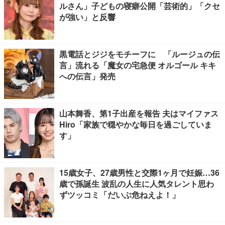
ルさん」子どもの寝癖公開「芸術的」「クセ
が強い」と反響
黒電話とジジをモチーフに 「ルージュの伝
言」流れる「魔女の宅急便 オルゴール キキ
への伝言」発売
山本舞香、第1子出産を報告 夫はマイファス
Hiro「家族で穏やかな毎日を過ごしていま
す」
15歳女子、27歳男性と交際1ヶ月で妊娠…36
歳で孫誕生 波乱の人生に人気タレント思わ
ずツッコミ「だいぶ危ねえよ！」