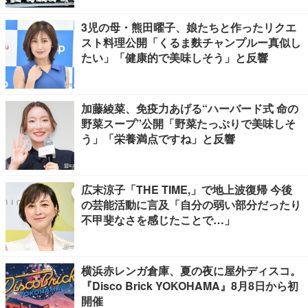
3児の母・熊田曜子、娘たちと作ったリクエ
スト料理公開「くるま麩チャンプルー真似し
たい」「健康的で美味しそう」と反響
加藤綾菜、免疫力あげる“ハーバード式 命の
野菜スープ”公開「野菜たっぷりで美味しそ
う」「栄養満点ですね」と反響
広末涼子「THE TIME,」で地上波復帰 今後
の芸能活動に言及「自分の弱い部分だったり
不甲斐なさを感じたことで…」
横浜赤レンガ倉庫、夏の夜に屋外ディスコ。
『Disco Brick YOKOHAMA』8月8日から初
開催