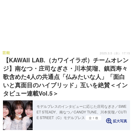
芸能
2025.3.5（水） 17:15
【KAWAII LAB.（カワイイラボ）チームオレン
ジ】南なつ・庄司なぎさ・川本笑瑠、鎮西寿々
歌含めた4人の共通点「仏みたいな人」「面白
いと真面目のハイブリッド」互いを絶賛＜イン
タビュー連載Vol.5＞
モデルプレスのインタビューに応じた庄司なぎさ／SWE
ET STEADY、南なつ／CANDY TUNE、川本笑瑠／CUTI
E STREET（C）モデルプレス
全 1 枚
拡大写真