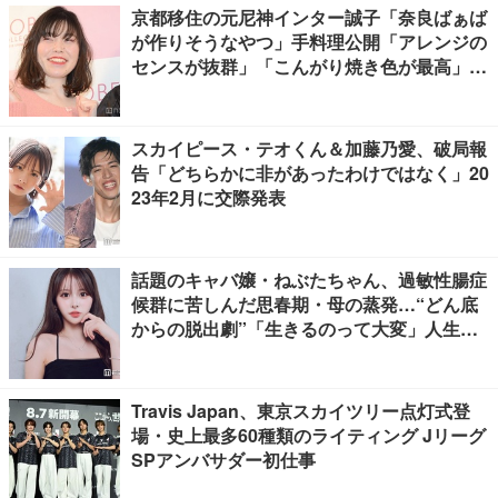
京都移住の元尼神インター誠子「奈良ばぁば
が作りそうなやつ」手料理公開「アレンジの
センスが抜群」「こんがり焼き色が最高」と
反響
スカイピース・テオくん＆加藤乃愛、破局報
告「どちらかに非があったわけではなく」20
23年2月に交際発表
話題のキャバ嬢・ねぶたちゃん、過敏性腸症
候群に苦しんだ思春期・母の蒸発…“どん底
からの脱出劇”「生きるのって大変」人生変
えた言葉とは【インタビュー連載Vol.1】
Travis Japan、東京スカイツリー点灯式登
場・史上最多60種類のライティング Jリーグ
SPアンバサダー初仕事