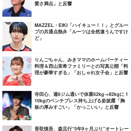
愛さ満点」と反響
MAZZEL・EIKI「ハイキュー！！」とグルー
プの共通点熱弁「ルーツは全然違うんですけ
ど」
りんごちゃん、みきママのホームパーティー
料理＆西山茉希ファミリーとの写真公開「料
理が豪華すぎる」「おしゃれ女子会」と反響
寺田心、週6ジム通いで体重62kg→82kgに 1
10kgのベンチプレス持ち上げる姿披露「胸
板の厚みすごい」「かっこいい」と反響
香取慎吾、森且行“5年9ヶ月ぶり”オートレー