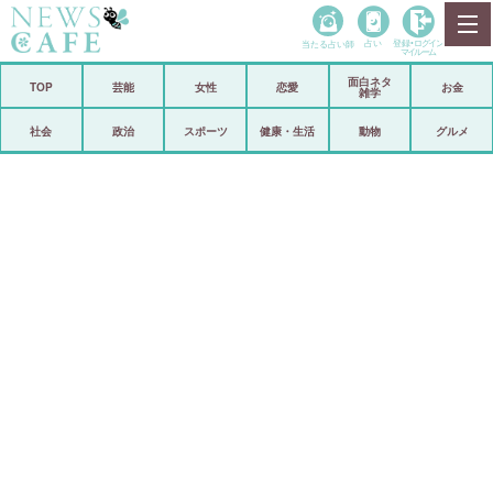
当たる占い師
占い
登録•
ログイン
マイルーム
面白ネタ
ホーム
TOP
芸能
女性
恋愛
お金
雑学
社会
政治
社会
政治
スポーツ
健康・生活
動物
グルメ
経済
海外
芸能
スポーツ
恋愛
ビックリ
コメントポスト
アリ／ナシ
リリース
ショップ
登録・ログイン/マイルーム