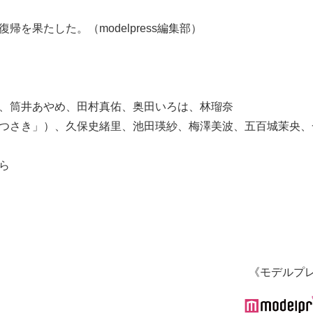
を果たした。（modelpress編集部）
月、筒井あやめ、田村真佑、奥田いろは、林瑠奈
たつさき」）、久保史緒里、池田瑛紗、梅澤美波、五百城茉央、
ら
《モデルプ