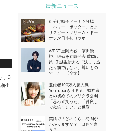
最新ニュース
組分け帽子ドーナツ登場！
「ハリー・ポッター」とク
リスピー・クリーム・ドー
ナツが日本初コラボ
WEST.重岡大毅・濱田崇
裕、結婚を同時発表 重岡は
第1子誕生伝える「決して当
たり前ではない、尊いもの
でした」【全文】
が、3
登録者100万人超人気
5期生
YouTuberきりまる、婚約者
との初めてのプリクラ公開
「思わず笑った」「仲良し
で微笑ましい」と反響
英語で「どのくらい時間が
かかりますか？」は何て言
う？