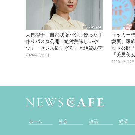
大原櫻子、自家栽培バジル使った手
サッカー
作りパスタ公開「絶対美味しいや
愛実、家
つ」「センス良すぎる」と絶賛の声
ット公開
「美男美
2026年8月9日
2026年8月9
ホーム
社会
政治
経済