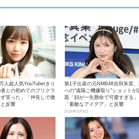
万人超人気YouTuberきり
第1子出産の元NMB48吉田朱里
約者との初めてのプリクラ
への“遠隔ご機嫌取り”ショットが
わず笑った」「仲良しで微
題「顔が一生懸命で可愛すぎる」
」と反響
「素敵なアイデア」と反響
日
2026年8月9日