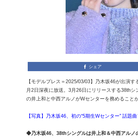
シェア
【モデルプレス＝2025/03/03】乃木坂46が出
月2日深夜に放送。3月26日にリリースする38t
の井上和と中西アルノがWセンターを務めること
【写真】乃木坂46、初の“5期生Wセンター” 話題
◆乃木坂46、38thシングルは井上和＆中西アル