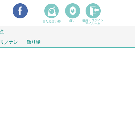
占い
登録・ログイン
当たる占い師
マイルーム
金
リ／ナシ
語り場