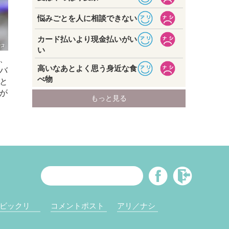
、
バ
と
が
ビックリ
コメントポスト
アリ／ナシ