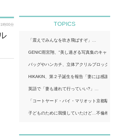
TOPICS
01時00分
ル
「震えでみんなを吹き飛ばすぞ」…
GENIC雨宮翔、“美し過ぎる写真集のキャッチコピーに
バッグやハンカチ、立体アクリルブロックなど!…
HIKAKIN、第２子誕生を報告「妻には感謝しかありませ
英語で「妻も連れて行っていい?」…
「コートヤード・バイ・マリオット京都駅」…
子どものために我慢していたけど…不倫相手に「離婚し