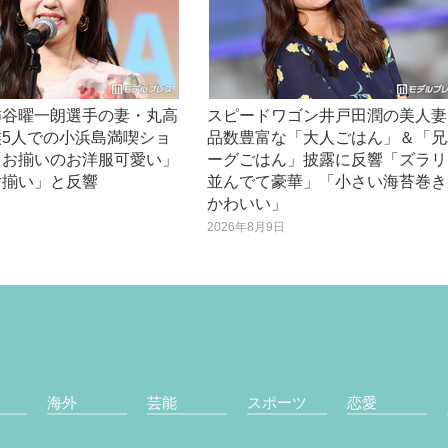
柿谷曜一朗選手の妻・丸高
スピードワゴン井戸田潤の美人妻
族5人での小浜島満喫ショ
品数豊富な「大人ごはん」＆「兄
「お揃いのお洋服可愛い」
ーグごはん」披露に反響「ズラリ
女揃い」と反響
並んでて豪華」「小さい海苔巻き
かわいい」
日
2026年8月9日
海外
芸能
スポーツ
恋愛