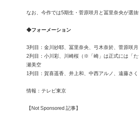
なお、今作では5期生・菅原咲月と冨里奈央が選抜復帰
◆フォーメーション
3列目：金川紗耶、冨里奈央、弓木奈於、菅原咲
2列目：小川彩、川崎桜（※「崎」は正式には「
瀬美空
1列目：賀喜遥香、井上和、中西アルノ、遠藤さく
情報：テレビ東京
【Not Sponsored 記事】