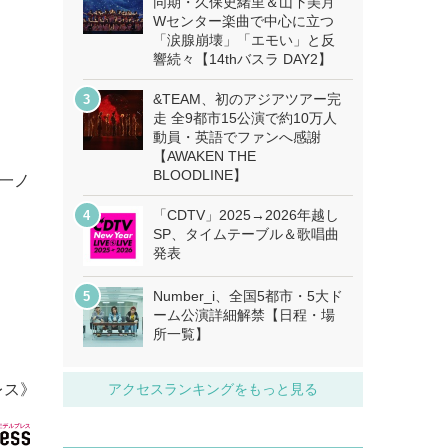
同期・久保史緒里＆山下美月
Wセンター楽曲で中心に立つ
「涙腺崩壊」「エモい」と反
響続々【14thバスラ DAY2】
&TEAM、初のアジアツアー完
走 全9都市15公演で約10万人
動員・英語でファンへ感謝
【AWAKEN THE
BLOODLINE】
一ノ
「CDTV」2025→2026年越し
SP、タイムテーブル＆歌唱曲
発表
Number_i、全国5都市・5大ド
ーム公演詳細解禁【日程・場
所一覧】
レス》
アクセスランキングをもっと見る