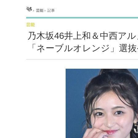
ホーム
›
芸能
›
記事
芸能
乃木坂46井上和＆中西アル
「ネーブルオレンジ」選抜