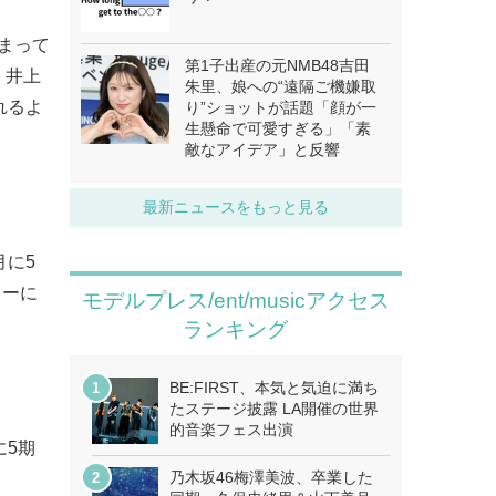
まって
第1子出産の元NMB48吉田
、井上
朱里、娘への“遠隔ご機嫌取
れるよ
り”ショットが話題「顔が一
生懸命で可愛すぎる」「素
敵なアイデア」と反響
最新ニュースをもっと見る
月に5
ターに
モデルプレス/ent/musicアクセス
ランキング
BE:FIRST、本気と気迫に満ち
たステージ披露 LA開催の世界
的音楽フェス出演
に5期
乃木坂46梅澤美波、卒業した