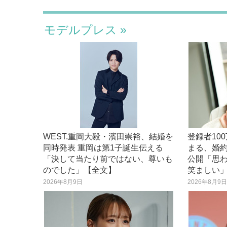
モデルプレス
WEST.重岡大毅・濱田崇裕、結婚を
登録者100
同時発表 重岡は第1子誕生伝える
まる、婚
「決して当たり前ではない、尊いも
公開「思
のでした」【全文】
笑ましい
2026年8月9日
2026年8月9