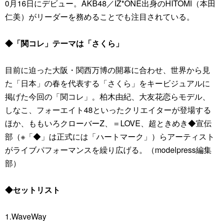
0月16日にデビュー。AKB48／IZ*ONE出身のHITOMI（本田
仁美）がリーダーを務めることでも注目されている。
◆「関コレ」テーマは「さくら」
目前に迫った大阪・関西万博の開幕に合わせ、世界から見
た「日本」の春を代表する「さくら」をキービジュアルに
掲げた今回の「関コレ」。柏木由紀、大友花恋らモデル、
しなこ、フォーエイト48といったクリエイターが登場する
ほか、ももいろクローバーZ、＝LOVE、超ときめき◆宣伝
部（※「◆」は正式には「ハートマーク」）らアーティスト
がライブパフォーマンスを繰り広げる。（modelpress編集
部）
◆セットリスト
1.WaveWay