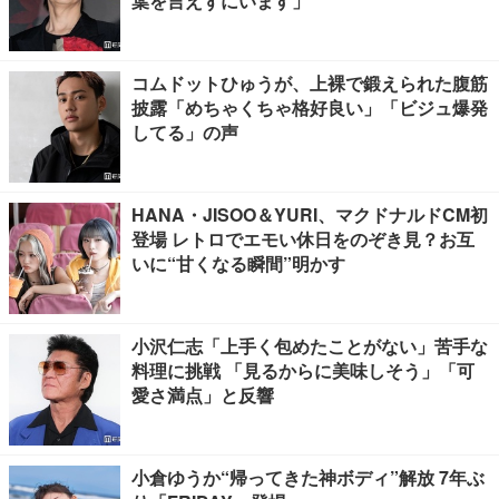
葉を言えずにいます」
コムドットひゅうが、上裸で鍛えられた腹筋
披露「めちゃくちゃ格好良い」「ビジュ爆発
してる」の声
HANA・JISOO＆YURI、マクドナルドCM初
登場 レトロでエモい休日をのぞき見？お互
いに“甘くなる瞬間”明かす
小沢仁志「上手く包めたことがない」苦手な
料理に挑戦 「見るからに美味しそう」「可
愛さ満点」と反響
小倉ゆうか“帰ってきた神ボディ”解放 7年ぶ