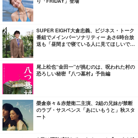
り「FRIDAY」登場
SUPER EIGHT大倉忠義、ビジネス・トーク
番組でメインパーソナリティー あさ6時台放
送も「昼間まで寝ている人に見てほしいで
す」
尾上松也“金田一”が挑むのは、呪われた村の
恐ろしい秘密『八つ墓村』予告編
榮倉奈々＆赤楚衛二主演、2組の兄妹が禁断
のラブ・サスペンス「あにいもうと」秋スタ
ート