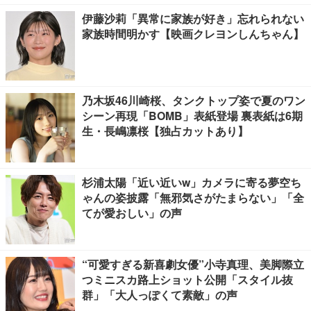
伊藤沙莉「異常に家族が好き」忘れられない
家族時間明かす【映画クレヨンしんちゃん】
乃木坂46川崎桜、タンクトップ姿で夏のワン
シーン再現「BOMB」表紙登場 裏表紙は6期
生・長嶋凛桜【独占カットあり】
杉浦太陽「近い近いw」カメラに寄る夢空ち
ゃんの姿披露「無邪気さがたまらない」「全
てが愛おしい」の声
“可愛すぎる新喜劇女優”小寺真理、美脚際立
つミニスカ路上ショット公開「スタイル抜
群」「大人っぽくて素敵」の声