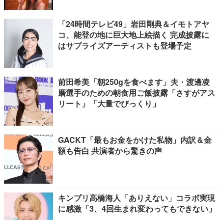
「24時間テレビ49」岩田剛典＆イモトアヤ
コ、能登の地に巨大地上絵描く 完成披露に
はサプライズアーティストも登場予定
前田希美「朝250gを食べます」夫・渡邊凌
磨選手のための朝食用ご飯披露「さすがアス
リート」「大量でびっくり」
GACKT「最もお金をかけた私物」内訳＆金
額も告白 共演者から驚きの声
キンプリ高橋海人「ありえない」コラボ実現
に感激「3、4回生まれ変わってもできない」