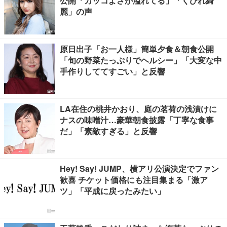
公開「カッコよさが溢れてる」「くびれ綺
麗」の声
原日出子「お一人様」簡単夕食＆朝食公開
「旬の野菜たっぷりでヘルシー」「大変な中
手作りしててすごい」と反響
LA在住の桃井かおり、庭の茗荷の浅漬けに
ナスの味噌汁…豪華朝食披露「丁寧な食事
だ」「素敵すぎる」と反響
Hey! Say! JUMP、横アリ公演決定でファン
歓喜 チケット価格にも注目集まる「激ア
ツ」「平成に戻ったみたい」