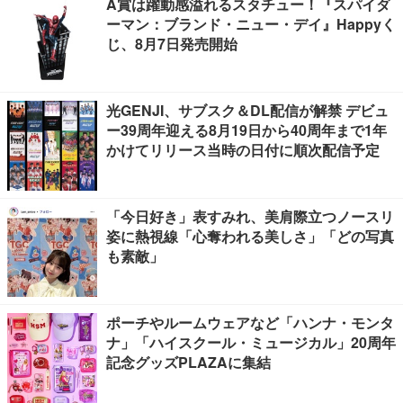
A賞は躍動感溢れるスタチュー！『スパイダ
ーマン：ブランド・ニュー・デイ』Happyく
じ、8月7日発売開始
光GENJI、サブスク＆DL配信が解禁 デビュ
ー39周年迎える8月19日から40周年まで1年
かけてリリース当時の日付に順次配信予定
「今日好き」表すみれ、美肩際立つノースリ
姿に熱視線「心奪われる美しさ」「どの写真
も素敵」
ポーチやルームウェアなど「ハンナ・モンタ
ナ」「ハイスクール・ミュージカル」20周年
記念グッズPLAZAに集結