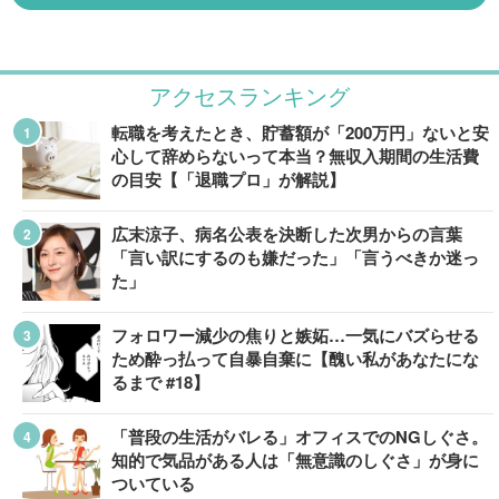
アクセスランキング
転職を考えたとき、貯蓄額が「200万円」ないと安
心して辞めらないって本当？無収入期間の生活費
の目安【「退職プロ」が解説】
広末涼子、病名公表を決断した次男からの言葉
「言い訳にするのも嫌だった」「言うべきか迷っ
た」
フォロワー減少の焦りと嫉妬…一気にバズらせる
ため酔っ払って自暴自棄に【醜い私があなたにな
るまで #18】
「普段の生活がバレる」オフィスでのNGしぐさ。
知的で気品がある人は「無意識のしぐさ」が身に
ついている