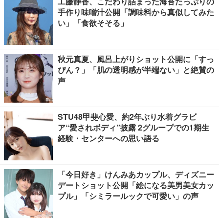
工藤静香、こだわり詰まった海苔たっぷりの
手作り味噌汁公開「調味料から真似してみた
い」「食欲そそる」
秋元真夏、風呂上がりショット公開に「すっ
ぴん？」「肌の透明感が半端ない」と絶賛の
声
STU48甲斐心愛、約2年ぶり水着グラビ
ア“愛されボディ”披露 2グループでの1期生
経験・センターへの思い語る
「今日好き」けんみあカップル、ディズニー
デートショット公開「絵になる美男美女カッ
プル」「シミラールックで可愛い」の声