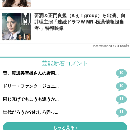
要潤＆正門良規（Aぇ！group）ら出演、向
井理主演「連続ドラマW MR -医薬情報担当
者-」特報映像
Recommended by