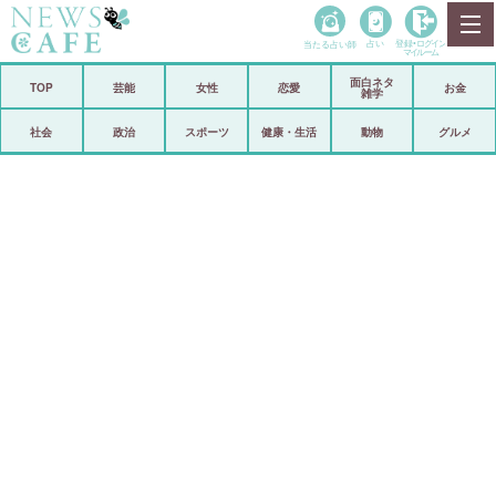
当たる占い師
占い
登録•
ログイン
マイルーム
面白ネタ
ホーム
TOP
芸能
女性
恋愛
お金
雑学
社会
政治
社会
政治
スポーツ
健康・生活
動物
グルメ
経済
海外
芸能
スポーツ
恋愛
ビックリ
コメントポスト
アリ／ナシ
リリース
ショップ
登録・ログイン/マイルーム