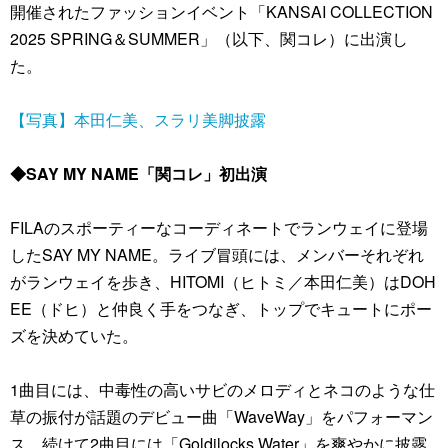
開催されたファッションイベント「KANSAI COLLECTION
2025 SPRING＆SUMMER」（以下、関コレ）に出演し
た。
【写真】本田仁美、スラリ美脚披露
◆SAY MY NAME「関コレ」初出演
FILAのスポーティーなコーディネートでランウェイに登場
したSAY MY NAME。ライブ冒頭には、メンバーそれぞれ
がランウェイを歩き、HITOMI（ヒトミ／本田仁美）はDOH
EE（ドヒ）と仲良く手をつなぎ、トップでキュートにポー
ズを決めていた。
1曲目には、中毒性の高いサビのメロディとネコのような仕
草の振付が話題のデビュー曲「WaveWay」をパフォーマン
ス。続けて2曲目には「Goldilocks Water」を爽やかに披露