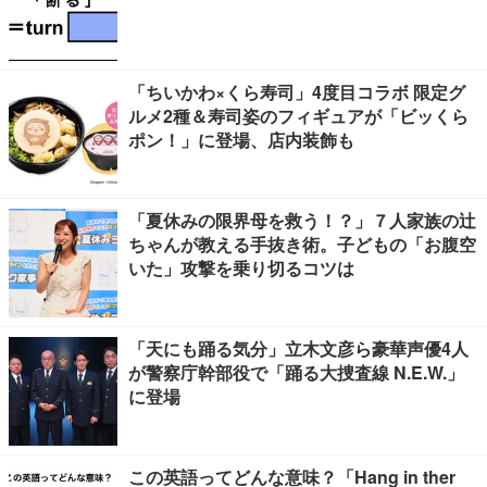
「ちいかわ×くら寿司」4度目コラボ 限定グ
ルメ2種＆寿司姿のフィギュアが「ビッくら
ポン！」に登場、店内装飾も
「夏休みの限界母を救う！？」７人家族の辻
ちゃんが教える手抜き術。子どもの「お腹空
いた」攻撃を乗り切るコツは
「天にも踊る気分」立木文彦ら豪華声優4人
が警察庁幹部役で「踊る大捜査線 N.E.W.」
に登場
この英語ってどんな意味？「Hang in ther