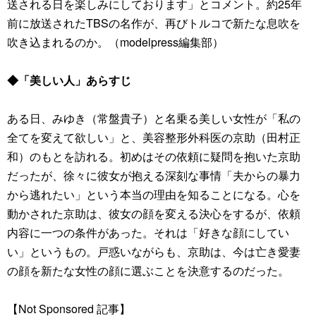
送される日を楽しみにしております」とコメント。約25年
前に放送されたTBSの名作が、再びトルコで新たな息吹を
吹き込まれるのか。（modelpress編集部）
◆「美しい人」あらすじ
ある日、みゆき（常盤貴子）と名乗る美しい女性が「私の
全てを変えて欲しい」と、美容整形外科医の京助（田村正
和）のもとを訪れる。初めはその依頼に疑問を抱いた京助
だったが、徐々に彼女が抱える深刻な事情「夫からの暴力
から逃れたい」という本当の理由を知ることになる。心を
動かされた京助は、彼女の顔を変える決心をするが、依頼
内容に一つの条件があった。それは「好きな顔にしてい
い」というもの。戸惑いながらも、京助は、今は亡き愛妻
の顔を新たな女性の顔に選ぶことを決意するのだった。
【Not Sponsored 記事】