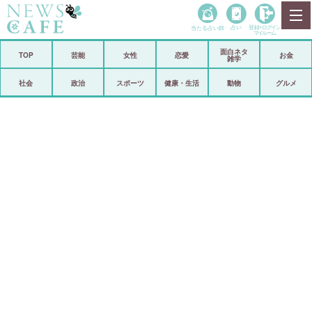
当たる占い師
占い
登録•
ログイン
マイルーム
面白ネタ
ホーム
TOP
芸能
女性
恋愛
お金
雑学
社会
政治
社会
政治
スポーツ
健康・生活
動物
グルメ
経済
海外
芸能
スポーツ
恋愛
ビックリ
コメントポスト
アリ／ナシ
リリース
ショップ
登録・ログイン/マイルーム