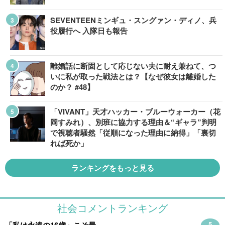
SEVENTEENミンギュ・スングァン・ディノ、兵
役履行へ 入隊日も報告
離婚話に断固として応じない夫に耐え兼ねて、つ
いに私が取った戦法とは？【なぜ彼女は離婚した
のか？ #48】
「VIVANT」天才ハッカー・ブルーウォーカー（花
岡すみれ）、別班に協力する理由＆“ギャラ”判明
で視聴者騒然「従順になった理由に納得」「裏切
れば死か」
ランキングをもっと見る