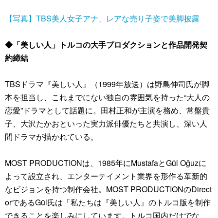
【写真】TBS美人女子アナ、レアな売り子姿で美脚披露
◆「美しい人」トルコの大手プロダクションと作品開発契
約締結
TBSドラマ『美しい人』（1999年放送）は野島伸司氏が脚
本を担当し、これまでにない独自の雰囲気を持った“大人の
恋愛”ドラマとして話題に。田村正和が主演を務め、常盤貴
子、大沢たかおといった実力派俳優たちと共演し、深い人
間ドラマが描かれている。
MOST PRODUCTIONは、1985年にMustafaとGül Oğuzに
よって設立され、エンターテイメント業界を形作る革新的
なビジョンを持つ制作会社。MOST PRODUCTIONのDirect
orであるGül氏は「私たちは『美しい人』のトルコ版を制作
できることを楽しみにしています。トルコ国内だけでな