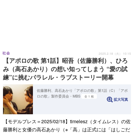
社会
2025.2.18（火） 10:15
【アポロの歌 第1話】昭吾（佐藤勝利）、ひろ
み（高石あかり）の想い知ってしまう “愛の試
練”に挑むパラレル・ラブストーリー開幕
佐藤勝利、高石あかり「アポロの歌」第1話（C）「アポ
ロの歌」製作委員会・MBS
全 1 枚
拡大写真
【モデルプレス＝2025/02/18】timelesz（タイムレス）の佐
藤勝利と女優の高石あかり（※「高」は正式には「はしごだ