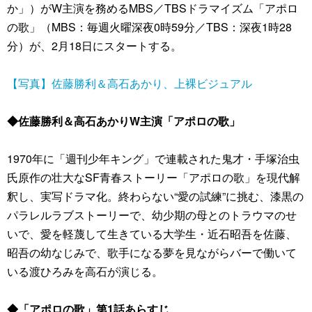
か」）がW主演を務めるMBS／TBSドラマイズム「アポロ
の歌」（MBS：毎週火曜深夜0時59分／TBS：深夜1時28
分）が、2月18日にスタートする。
【写真】佐藤勝利＆高石あかり、上裸ビジュアル
◆佐藤勝利＆高石あかりW主演「アポロの歌」
1970年に「週刊少年キング」で連載された鬼才・手塚治虫
氏原作の壮大なSF青春ストーリー「アポロの歌」を現代解
釈し、実写ドラマ化。終わらない“愛の試練”に挑む、漆黒の
パラレルラブストーリーで、幼少期の母とのトラウマのせ
いで、愛を軽蔑して生きている大学生・近石昭吾を佐藤、
昭吾の幼なじみで、歌手になる夢を見ながらバーで働いて
いる渡ひろみを高石が演じる。
◆「アポロの歌」第1話あらすじ