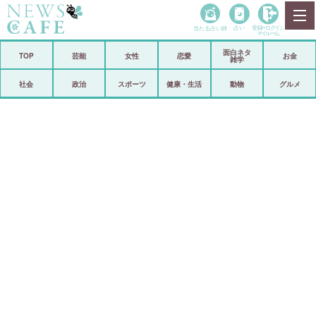
当たる占い師
占い
登録•
ログイン
マイルーム
面白ネタ
ホーム
TOP
芸能
女性
恋愛
お金
雑学
社会
政治
社会
政治
スポーツ
健康・生活
動物
グルメ
経済
海外
芸能
スポーツ
恋愛
ビックリ
コメントポスト
アリ／ナシ
リリース
ショップ
登録・ログイン/マイルーム