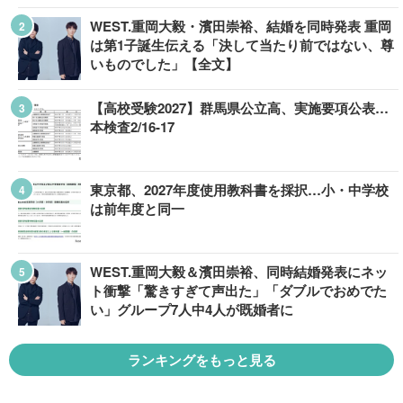
WEST.重岡大毅・濱田崇裕、結婚を同時発表 重岡
は第1子誕生伝える「決して当たり前ではない、尊
いものでした」【全文】
【高校受験2027】群馬県公立高、実施要項公表…
本検査2/16-17
東京都、2027年度使用教科書を採択…小・中学校
は前年度と同一
WEST.重岡大毅＆濱田崇裕、同時結婚発表にネッ
ト衝撃「驚きすぎて声出た」「ダブルでおめでた
い」グループ7人中4人が既婚者に
ランキングをもっと見る