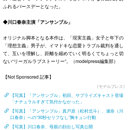
ふれるバースデーとなった。
◆川口春奈主演「アンサンブル」
オリジナル脚本となる本作は、「現実主義」女子と年下の
「理想主義」男子が、イマドキな恋愛トラブル裁判を通し
て、互いを理解し、距離を縮めていく明るくてちょっと切
ない“リーガルラブストーリー”。（modelpress編集部）
【Not Sponsored 記事】
《モデルプレス》
【写真】「アンサンブル」初回、サプライズキャスト登場
「ナチュラルすぎて気付かなかった」
【写真】「アンサンブル」真戸原（松村北斗）、瀬奈（川
口春奈）への“30秒セリフなし”胸キュン行動
【写真】川口春奈、母親の顔出し写真公開