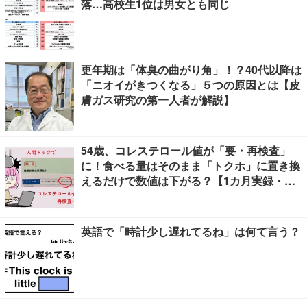
落…高校生1位は男女とも同じ
更年期は「体臭の曲がり角」！？40代以降は
「ニオイがきつくなる」５つの原因とは【皮
膚ガス研究の第一人者が解説】
54歳、コレステロール値が「要・再検査」
に！食べる量はそのまま「トクホ」に置き換
えるだけで数値は下がる？【1カ月実録・ビ
フォーアフター】
英語で「時計少し遅れてるね」は何て言う？