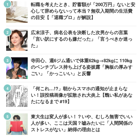
転職を考えたとき、貯蓄額が「200万円」ないと安
心して辞めらないって本当？無収入期間の生活費
の目安【「退職プロ」が解説】
広末涼子、病名公表を決断した次男からの言葉
「言い訳にするのも嫌だった」「言うべきか迷っ
た」
寺田心、週6ジム通いで体重62kg→82kgに 110kg
のベンチプレス持ち上げる姿披露「胸板の厚みす
ごい」「かっこいい」と反響
「何これ…!?」朝からスマホの通知が止まらな
い！誤投稿画像が拡散され大炎上【醜い私があな
たになるまで #19】
東大生は変人が多い！？いや、むしろ無害でいい
人が多い、ここは天国？嘘みたいに「人間関係の
ストレスがない」納得の理由とは