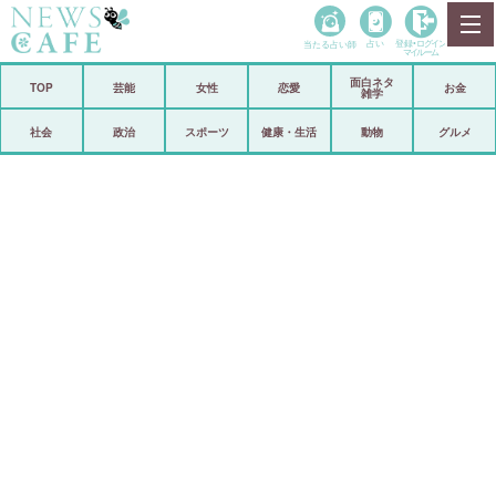
当たる占い師
占い
登録•
ログイン
マイルーム
面白ネタ
ホーム
TOP
芸能
女性
恋愛
お金
雑学
社会
政治
社会
政治
スポーツ
健康・生活
動物
グルメ
経済
海外
芸能
スポーツ
恋愛
ビックリ
コメントポスト
アリ／ナシ
リリース
ショップ
登録・ログイン/マイルーム