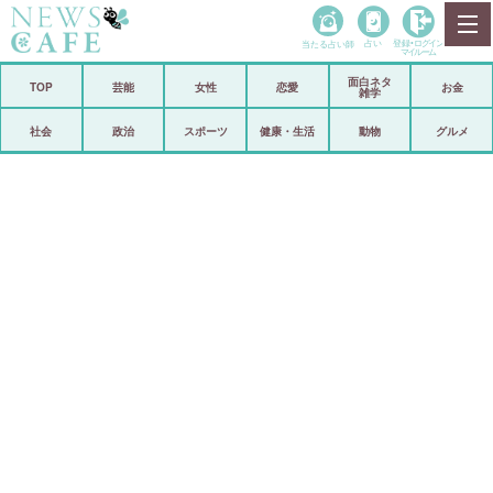
当たる占い師
占い
登録•
ログイン
マイルーム
面白ネタ
ホーム
TOP
芸能
女性
恋愛
お金
雑学
社会
政治
社会
政治
スポーツ
健康・生活
動物
グルメ
経済
海外
芸能
スポーツ
恋愛
ビックリ
コメントポスト
アリ／ナシ
リリース
ショップ
登録・ログイン/マイルーム