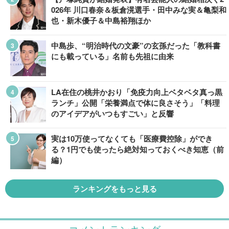
026年 川口春奈＆板倉滉選手・田中みな実＆亀梨和
也・新木優子＆中島裕翔ほか
中島歩、“明治時代の文豪”の玄孫だった「教科書
にも載っている」名前も先祖に由来
LA在住の桃井かおり「免疫力向上ベタベタ真っ黒
ランチ」公開「栄養満点で体に良さそう」「料理
のアイデアがいつもすごい」と反響
実は10万使ってなくても「医療費控除」ができ
る？1円でも使ったら絶対知っておくべき知恵（前
編）
ランキングをもっと見る