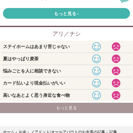
記事
ホーム
›
お金
›
ノアドット/オールアバウトのお金系の記事
›