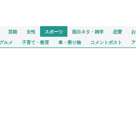
芸能
女性
スポーツ
面白ネタ・雑学
恋愛
お
グルメ
子育て・教育
車・乗り物
コメントポスト
ア