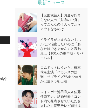
最新ニュース
【元国税芸人】お金が貯ま
らない人の「財布の中身」
ってこんなの！入ってたら
アウトなものは
イライラが止まらない！ホ
ルモン治療したいのに「あ
なたはできません」と言わ
れ…【100人の更年期・リバ
イバル】
コムドットゆうたら、橋本
環奈主演「バカンスの法
則」サプライズ登場 ひゅう
oly》
がは連ドラ初出演
レインボー池田直人＆佐藤
佳奈アナ、結婚発表「コン
ト内で発表させていただき
ました」読売テレビ退社は