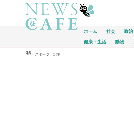
ホーム
社会
政治
健康・生活
動物
ホーム
›
スポーツ
›
記事