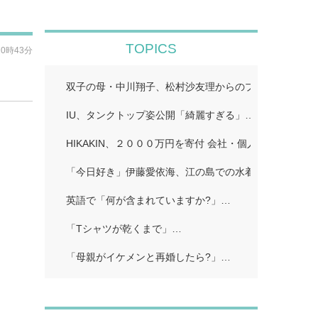
TOPICS
10時43分
双子の母・中川翔子、松村沙友理からのプレゼント公開
IU、タンクトップ姿公開「綺麗すぎる」…
HIKAKIN、２０００万円を寄付 会社・個人から１００
「今日好き」伊藤愛依海、江の島での水着姿公開…
英語で「何が含まれていますか?」…
「Tシャツが乾くまで」…
「母親がイケメンと再婚したら?」…