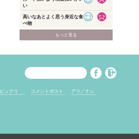
ビックリ
コメントポスト
アリ／ナシ