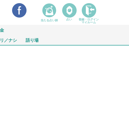
占い
登録・ログイン
当たる占い師
マイルーム
金
リ／ナシ
語り場