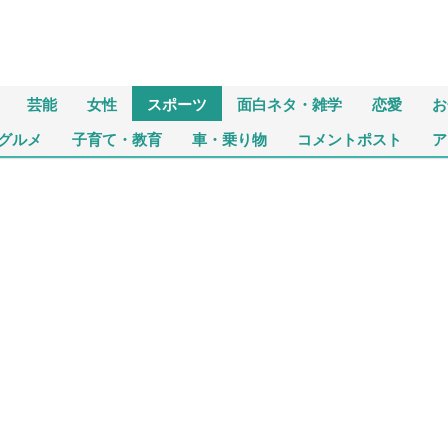
芸能
女性
スポーツ
面白ネタ・雑学
恋愛
お
グルメ
子育て・教育
車・乗り物
コメントポスト
ア