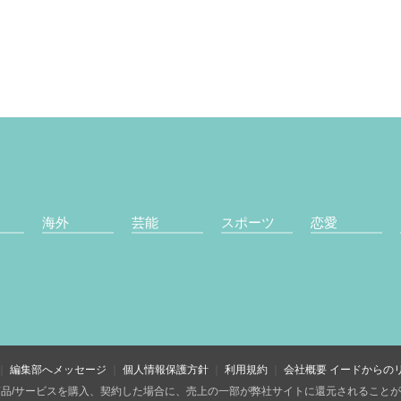
海外
芸能
スポーツ
恋愛
編集部へメッセージ
個人情報保護方針
利用規約
会社概要
イードからの
品/サービスを購入、契約した場合に、売上の一部が弊社サイトに還元されること