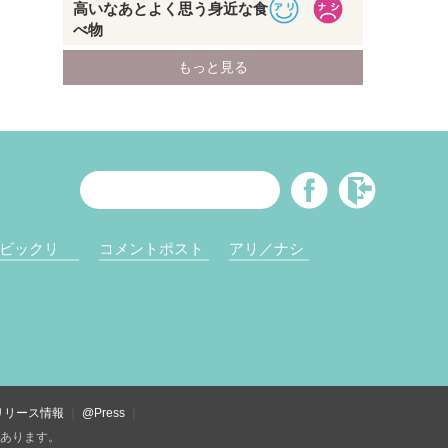
ビックリ
コメントポスト
アリ／ナシ
リリース情報
@Press
があります。