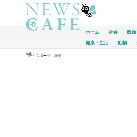
ホーム
社会
政治
健康・生活
動物
ホーム
›
スポーツ
›
記事