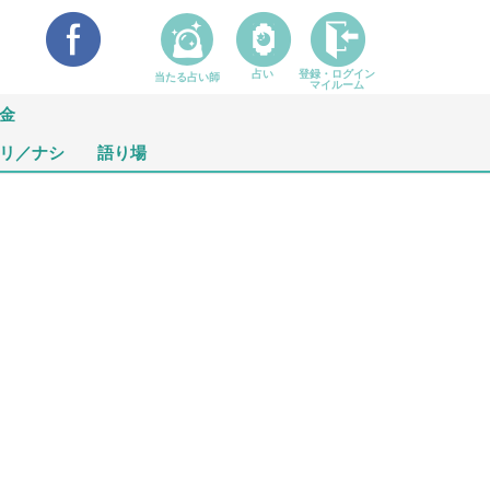
占い
登録・ログイン
当たる占い師
マイルーム
金
リ／ナシ
語り場