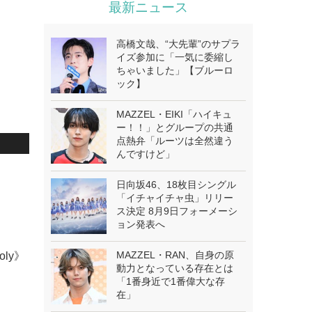
最新ニュース
高橋文哉、“大先輩”のサプラ
イズ参加に「一気に委縮し
ちゃいました」【ブルーロ
ック】
MAZZEL・EIKI「ハイキュ
ー！！」とグループの共通
点熱弁「ルーツは全然違う
んですけど」
日向坂46、18枚目シングル
「イチャイチャ虫」リリー
ス決定 8月9日フォーメーシ
ョン発表へ
MAZZEL・RAN、自身の原
oly》
動力となっている存在とは
「1番身近で1番偉大な存
在」