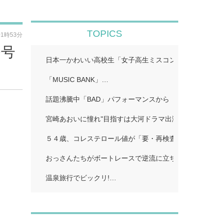
TOPICS
01時53分
番号
日本一かわいい高校生「女子高生ミスコン２０２６」…
「MUSIC BANK」…
話題沸騰中「BAD」パフォーマンスから「かわいいだけ
宮崎あおいに憧れ"目指すは大河ドラマ出演 英映画祭ノ
５４歳、コレステロール値が「要・再検査」…
おっさんたちがボートレースで逆流に立ち向かう?…
温泉旅行でビックリ!…