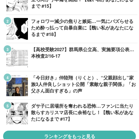
まで #15】
フォロワー減少の焦りと嫉妬…一気にバズらせる
ため酔っ払って自暴自棄に【醜い私があなたにな
るまで #18】
【高校受験2027】群馬県公立高、実施要項公表…
本検査2/16-17
「今日好き」仲陸翔（りくと）、“父親顔出し”家
族3人仲良しショット公開「素敵な親子関係」「お
父さん面白すぎる」の声
ダサ子に居場所を奪われる恐怖…ファンに当たり
散らすカリスマ店長に余裕なし！【醜い私があな
たになるまで #17】
ランキングをもっと見る