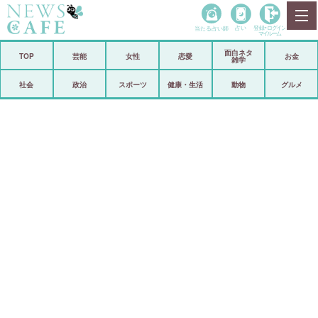
当たる占い師
占い
登録•
ログイン
マイルーム
面白ネタ
ホーム
TOP
芸能
女性
恋愛
お金
雑学
社会
政治
社会
政治
スポーツ
健康・生活
動物
グルメ
経済
海外
芸能
スポーツ
恋愛
ビックリ
コメントポスト
アリ／ナシ
リリース
ショップ
登録・ログイン/マイルーム