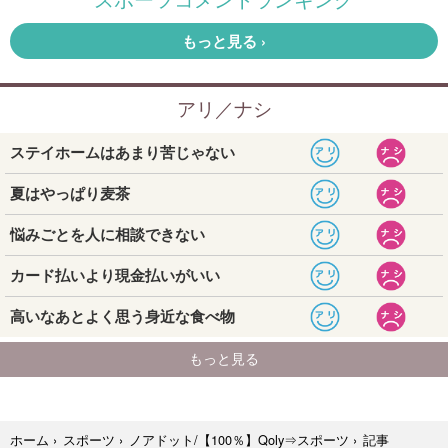
記事
ホーム
›
スポーツ
›
ノアドット/【100％】Qoly⇒スポーツ
›