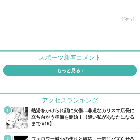
《Qoly》
アクセスランキング
熱湯をかけられ顔に火傷…非道なカリスマ店長に
立ち向かう準備を開始！【醜い私があなたになる
まで #15】
フォロワー減少の焦りと嫉妬…一気にバズらせる