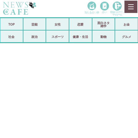
当たる占い師
占い
登録•
ログイン
マイルーム
面白ネタ
ホーム
TOP
芸能
女性
恋愛
お金
雑学
社会
政治
社会
政治
スポーツ
健康・生活
動物
グルメ
経済
海外
芸能
スポーツ
恋愛
ビックリ
コメントポスト
アリ／ナシ
リリース
ショップ
登録・ログイン/マイルーム