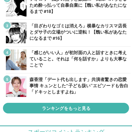
ため酔っ払って自暴自棄に【醜い私があなたにな
るまで #18】
「目ざわりなゴミは消えろ」横暴なカリスマ店長
とダサ子の立場がついに逆転！【醜い私があなた
になるまで #16】
「感じがいい人」が初対面の人と話すときに考え
ていること。それは「何を話すか」よりも大事な
ことで
森香澄「デート代も出します」共演者驚きの恋愛
事情 キュンとした“子ども扱い”エピソードも告白
「ドキッとしますよね」
ランキングをもっと見る