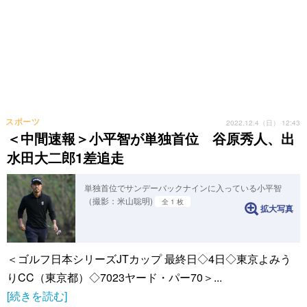
スポーツ
2022.12.4（日） 12:43
＜中間速報＞小平智が単独首位 谷原秀人、出
水田大二郎1差追走
単独首位でサンデーバックナインに入っている小平智
（撮影：米山聡明)
全 1 枚
拡大写真
＜ゴルフ日本シリーズJTカップ 最終日◇4日◇東京よみう
りCC（東京都）◇7023ヤード・パー70＞...
[続きを読む]