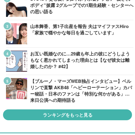
ボディ”披露 2グループでの1期生経験・センターへ
の思い語る
山本舞香、第1子出産を報告 夫はマイファスHiro
「家族で穏やかな毎日を過ごしています」
お互い既婚なのに…29歳も年上の彼にどうしよう
もなく惹かれてしまった理由とは【なぜ彼女は離
婚したのか？ #42】
【ブルーノ・マーズWEB独占インタビュー】ベル
リンで直撃 AKB48「ヘビーローテーション」カバ
ー秘話・日本のファンは「特別な何かがある」…
来日公演への期待語る
ランキングをもっと見る