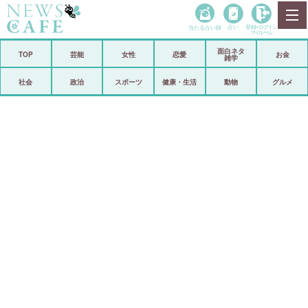
当たる占い師
占い
登録•
ログイン
マイルーム
面白ネタ
ホーム
TOP
芸能
女性
恋愛
お金
雑学
社会
政治
社会
政治
スポーツ
健康・生活
動物
グルメ
経済
海外
芸能
スポーツ
恋愛
ビックリ
コメントポスト
アリ／ナシ
リリース
ショップ
登録・ログイン/マイルーム