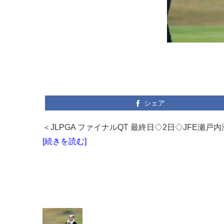
シェア
＜JLPGA ファイナルQT 最終日◇2日◇JFE瀬戸
[続きを読む]