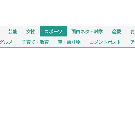
芸能
女性
スポーツ
面白ネタ・雑学
恋愛
お
グルメ
子育て・教育
車・乗り物
コメントポスト
ア