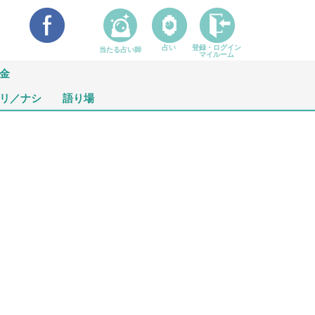
占い
登録・ログイン
当たる占い師
マイルーム
金
リ／ナシ
語り場