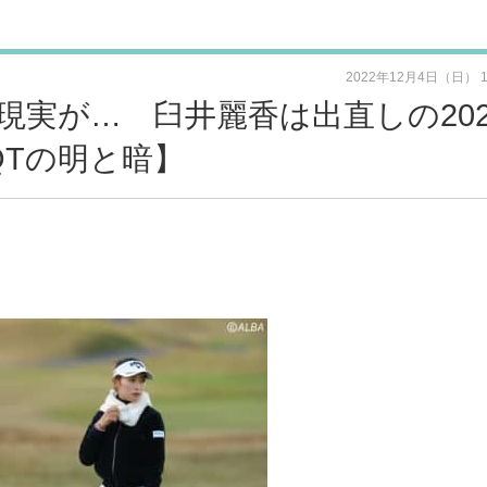
2022年12月4日（日） 
現実が… 臼井麗香は出直しの202
QTの明と暗】