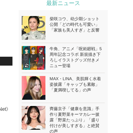
最新ニュース
柴咲コウ、幼少期ショット
公開「どの時代も可愛い」
「家族も美人すぎ」と反響
牛角、アニメ「呪術廻戦」5
周年記念コラボ 新規描き下
ろしイラストグッズ付きメ
ニュー登場
MAX・LINA、美肌輝く水着
姿披露「キャップも素敵」
「夏満喫してる」の声
齊藤京子「健康を意識」手
et》
作り夏野菜キーマカレー披
露「野菜たっぷり」「盛り
付けが美しすぎる」と絶賛
の声