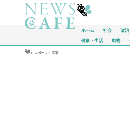
ホーム
社会
政治
健康・生活
動物
ホーム
›
スポーツ
›
記事