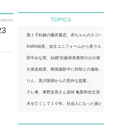
TOPICS
12時34分
3
第１子妊娠の藤井夏恋、赤ちゃんのエコー写真公開「鼻
KARA知英、短丈ユニフォームから美ウエストちらり「
田中みな実、結婚"妊娠発表後初の公の場 WEST.重岡
久保史緒里、映画撮影中に外部との連絡…
りん、黒川医師からの意外な提案…
テレ東、東野圭吾さん追悼 亀梨和也主演「東野圭吾 手
夫を亡くして１０年、社会人になった娘とふたり暮らし