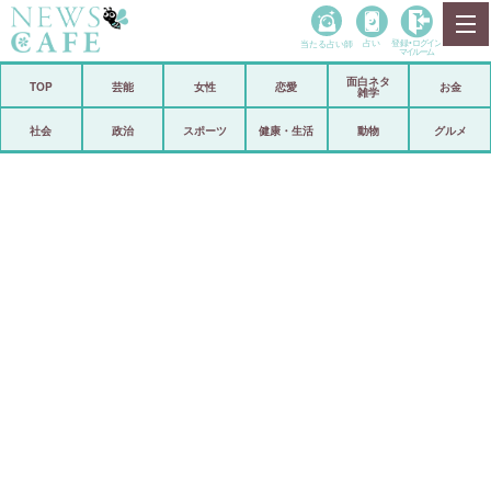
当たる占い師
占い
登録•
ログイン
マイルーム
面白ネタ
ホーム
TOP
芸能
女性
恋愛
お金
雑学
社会
政治
社会
政治
スポーツ
健康・生活
動物
グルメ
経済
海外
芸能
スポーツ
恋愛
ビックリ
コメントポスト
アリ／ナシ
リリース
ショップ
登録・ログイン/マイルーム