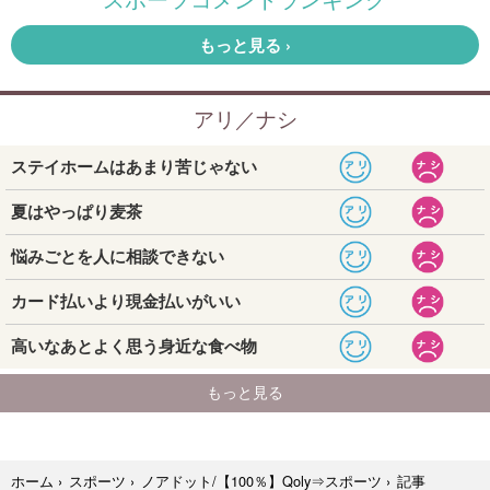
記事
ホーム
›
スポーツ
›
ノアドット/【100％】Qoly⇒スポーツ
›