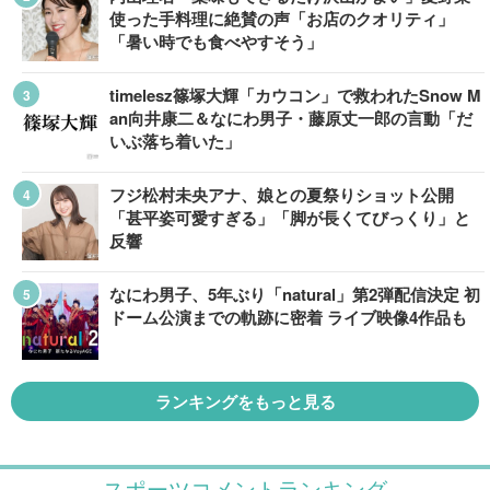
使った手料理に絶賛の声「お店のクオリティ」
「暑い時でも食べやすそう」
timelesz篠塚大輝「カウコン」で救われたSnow M
an向井康二＆なにわ男子・藤原丈一郎の言動「だ
いぶ落ち着いた」
フジ松村未央アナ、娘との夏祭りショット公開
「甚平姿可愛すぎる」「脚が長くてびっくり」と
反響
なにわ男子、5年ぶり「natural」第2弾配信決定 初
ドーム公演までの軌跡に密着 ライブ映像4作品も
ランキングをもっと見る