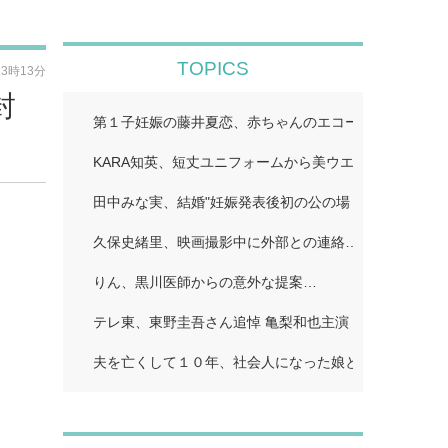
TOPICS
13時13分
封
第１子妊娠の藤井夏恋、赤ちゃんのエコー写真公開「鼻
KARA知英、短丈ユニフォームから美ウエストちらり「
田中みな実、結婚"妊娠発表後初の公の場 WEST.重岡
久保史緒里、映画撮影中に外部との連絡…
りん、黒川医師からの意外な提案…
テレ東、東野圭吾さん追悼 亀梨和也主演「東野圭吾 手
夫を亡くして１０年、社会人になった娘とふたり暮らし