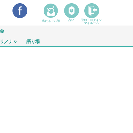
占い
登録・ログイン
当たる占い師
マイルーム
金
リ／ナシ
語り場