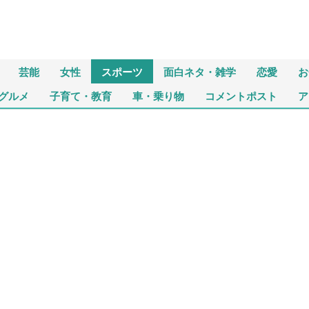
芸能
女性
スポーツ
面白ネタ・雑学
恋愛
お
グルメ
子育て・教育
車・乗り物
コメントポスト
ア