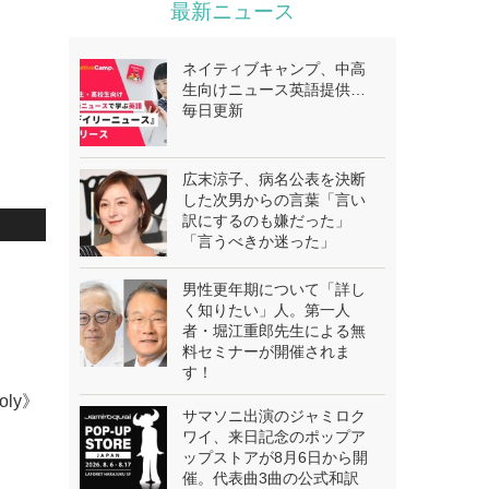
最新ニュース
ネイティブキャンプ、中高
生向けニュース英語提供…
毎日更新
広末涼子、病名公表を決断
した次男からの言葉「言い
訳にするのも嫌だった」
「言うべきか迷った」
男性更年期について「詳し
く知りたい」人。第一人
者・堀江重郎先生による無
料セミナーが開催されま
す！
oly》
サマソニ出演のジャミロク
ワイ、来日記念のポップア
ップストアが8月6日から開
催。代表曲3曲の公式和訳