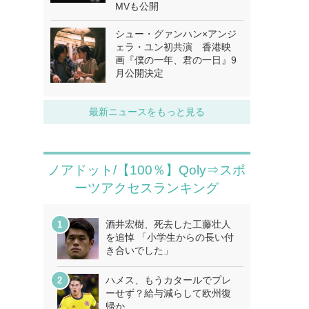
MVも公開
シュー・グァンハン×アンジ
ェラ・ユン初共演 香港映
画『僕の一年、君の一日』9
月公開決定
最新ニュースをもっと見る
ノアドット/【100％】Qoly⇒スポ
ーツアクセスランキング
酒井宏樹、死去した工藤壮人
を追悼 「小学生からの長い付
き合いでした」
ハメス、もうカタールでプレ
ーせず？給与減らして欧州復
帰か