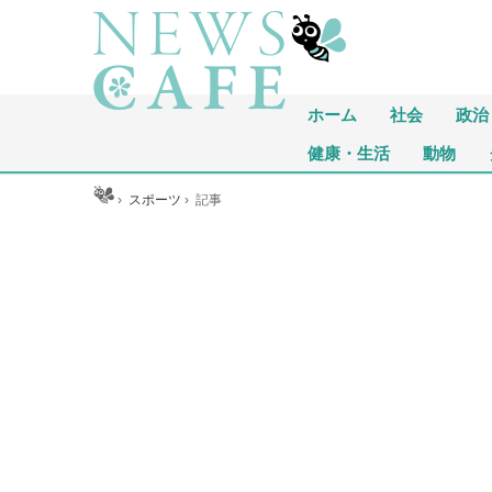
ホーム
社会
政治
健康・生活
動物
ホーム
›
スポーツ
›
記事