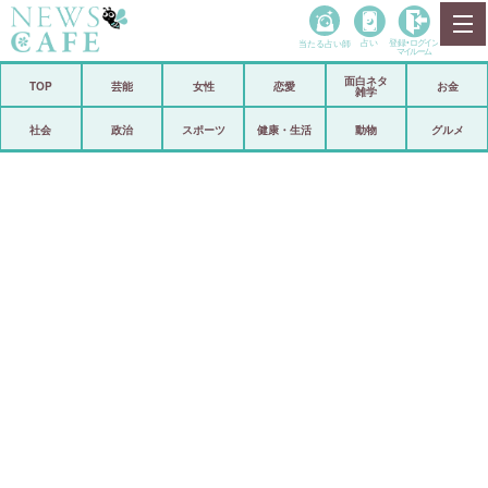
当たる占い師
占い
登録•
ログイン
マイルーム
面白ネタ
ホーム
TOP
芸能
女性
恋愛
お金
雑学
社会
政治
社会
政治
スポーツ
健康・生活
動物
グルメ
経済
海外
芸能
スポーツ
恋愛
ビックリ
コメントポスト
アリ／ナシ
リリース
ショップ
登録・ログイン/マイルーム