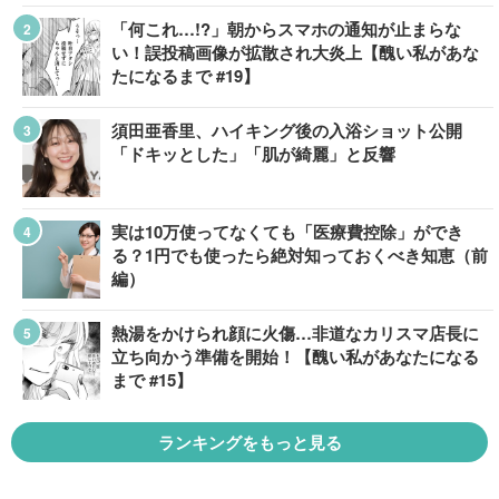
「何これ…!?」朝からスマホの通知が止まらな
い！誤投稿画像が拡散され大炎上【醜い私があな
たになるまで #19】
須田亜香里、ハイキング後の入浴ショット公開
「ドキッとした」「肌が綺麗」と反響
実は10万使ってなくても「医療費控除」ができ
る？1円でも使ったら絶対知っておくべき知恵（前
編）
熱湯をかけられ顔に火傷…非道なカリスマ店長に
立ち向かう準備を開始！【醜い私があなたになる
まで #15】
ランキングをもっと見る