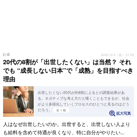
お金
2022.12.2（金） 21:53
20代の8割が「出世したくない」は当然？ それ
でも “成長しない日本”で「成熟」を目指すべき
理由
出世したくない20代が約8割に上るとの調査結果があ
る。ネガティブな考え方だと嘆くこともできるが、社会
がより多様化していくプロセスのひとつと見るのはどう
だろう。
全 1 枚
拡大写真
人はなぜ出世したいのか。出世すると、出世しない人より
も給料を含めて待遇が良くなり、特に自分がやりたい...