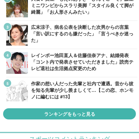
ミニワンピからスラリ美脚「スタイル良くて脚が
綺麗」「お人形さんみたい」
広末涼子、病名公表を決断した次男からの言葉
「言い訳にするのも嫌だった」「言うべきか迷っ
た」
レインボー池田直人＆佐藤佳奈アナ、結婚発表
「コント内で発表させていただきました」読売テ
レビ退社は生活拠点変更のため
作家の想い人だった先輩と社内で遭遇。昔から彼
を知る先輩が少し羨ましくて…【この恋、ホンモ
ノに編むには #13】
ランキングをもっと見る