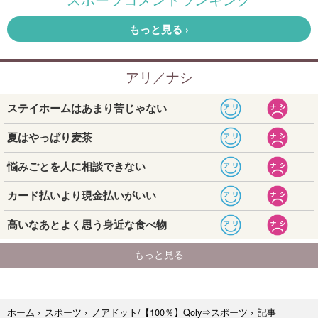
記事
ホーム
›
スポーツ
›
ノアドット/【100％】Qoly⇒スポーツ
›