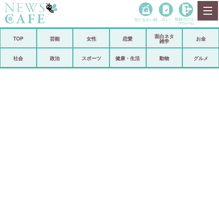
当たる占い師
占い
登録•
ログイン
マイルーム
面白ネタ
ホーム
TOP
芸能
女性
恋愛
お金
雑学
社会
政治
社会
政治
スポーツ
健康・生活
動物
グルメ
経済
海外
芸能
スポーツ
恋愛
ビックリ
コメントポスト
アリ／ナシ
リリース
ショップ
登録・ログイン/マイルーム