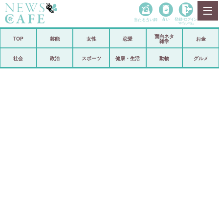
当たる占い師
占い
登録•
ログイン
マイルーム
面白ネタ
ホーム
TOP
芸能
女性
恋愛
お金
雑学
社会
政治
社会
政治
スポーツ
健康・生活
動物
グルメ
経済
海外
芸能
スポーツ
恋愛
ビックリ
コメントポスト
アリ／ナシ
リリース
ショップ
登録・ログイン/マイルーム