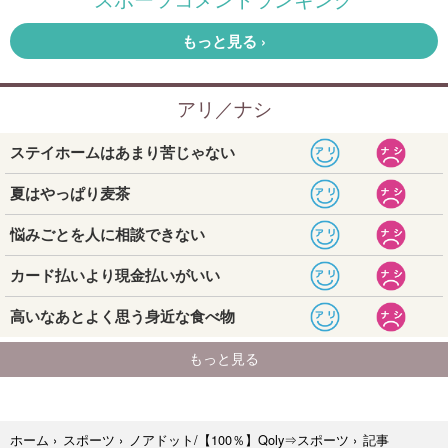
記事
ホーム
›
スポーツ
›
ノアドット/【100％】Qoly⇒スポーツ
›