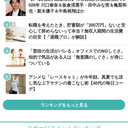
026年 川口春奈＆板倉滉選手・田中みな実＆亀梨和
也・新木優子＆中島裕翔ほか
転職を考えたとき、貯蓄額が「200万円」ないと安
心して辞めらないって本当？無収入期間の生活費
の目安【「退職プロ」が解説】
「普段の生活がバレる」オフィスでのNGしぐさ。
知的で気品がある人は「無意識のしぐさ」が身に
ついている
アシメな「レースキャミ」が今年顔。真夏でも涼
し気な上下サテンの着こなし術【40代の毎日コー
デ】
ランキングをもっと見る