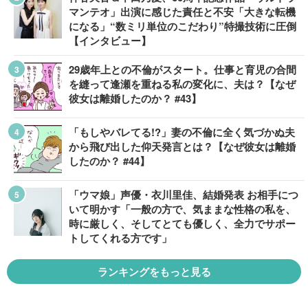
マンテオ」出演に感じた責任と不安「大きな転機
になる」“数ミリ単位のこだわり”特撮技術に圧倒
【インタビュー】
29歳年上との不倫がスタート。仕事と育児の合間
を縫って逢瀬を重ねる私の変化に、夫は？【なぜ
彼女は離婚したのか？ #43】
「もしやバレてる!?」妻の不倫に全く気づかぬ夫
から飛び出した仰天発言とは？【なぜ彼女は離婚
したのか？ #44】
「ウマ娘」声優・衣川里佳、結婚発表 お相手につ
いて明かす「一般の方で、気ままな性格の私を、
時に厳しく、そしてとても優しく、全力でサポー
トしてくれる方です」
ランキングをもっと見る