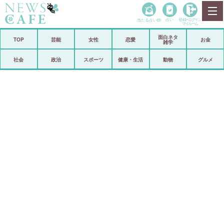
当たる占い師
占い
登録•
ログイン
マイルーム
面白ネタ
ホーム
TOP
芸能
女性
恋愛
お金
雑学
社会
政治
社会
政治
スポーツ
健康・生活
動物
グルメ
経済
海外
芸能
スポーツ
恋愛
ビックリ
コメントポスト
アリ／ナシ
リリース
ショップ
登録・ログイン/マイルーム