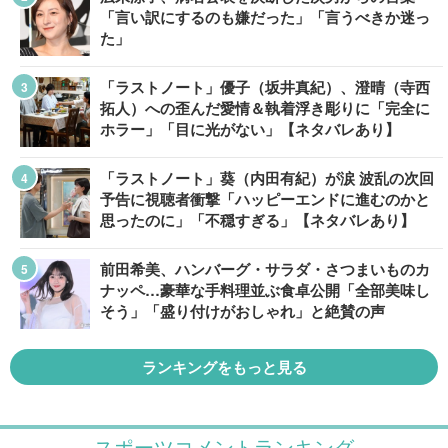
「言い訳にするのも嫌だった」「言うべきか迷っ
た」
「ラストノート」優子（坂井真紀）、澄晴（寺西
拓人）への歪んだ愛情＆執着浮き彫りに「完全に
ホラー」「目に光がない」【ネタバレあり】
「ラストノート」葵（内田有紀）が涙 波乱の次回
予告に視聴者衝撃「ハッピーエンドに進むのかと
思ったのに」「不穏すぎる」【ネタバレあり】
前田希美、ハンバーグ・サラダ・さつまいものカ
ナッペ…豪華な手料理並ぶ食卓公開「全部美味し
そう」「盛り付けがおしゃれ」と絶賛の声
ランキングをもっと見る