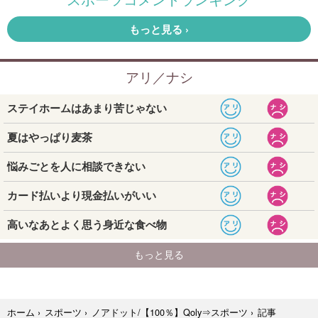
記事
ホーム
›
スポーツ
›
ノアドット/【100％】Qoly⇒スポーツ
›