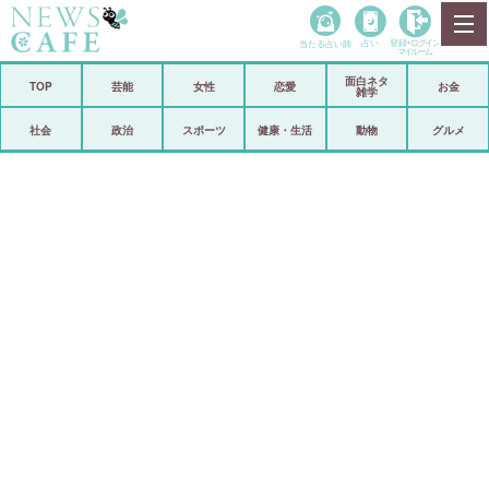
当たる占い師
占い
登録•
ログイン
マイルーム
面白ネタ
ホーム
TOP
芸能
女性
恋愛
お金
雑学
社会
政治
社会
政治
スポーツ
健康・生活
動物
グルメ
経済
海外
芸能
スポーツ
恋愛
ビックリ
コメントポスト
アリ／ナシ
リリース
ショップ
登録・ログイン/マイルーム