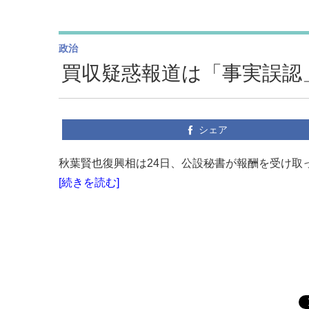
政治
買収疑惑報道は「事実誤認
シェア
秋葉賢也復興相は24日、公設秘書が報酬を受け取っ
[続きを読む]