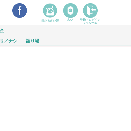
占い
登録・ログイン
当たる占い師
マイルーム
金
リ／ナシ
語り場