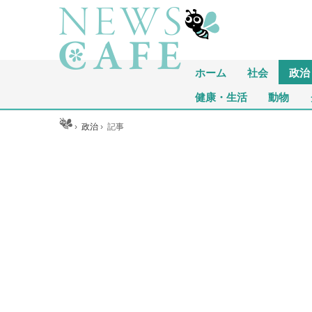
ホーム
社会
政治
健康・生活
動物
ホーム
›
政治
›
記事