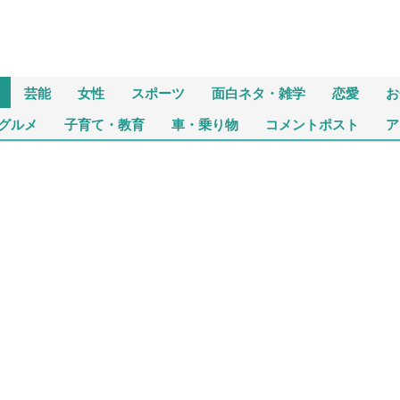
芸能
女性
スポーツ
面白ネタ・雑学
恋愛
お
グルメ
子育て・教育
車・乗り物
コメントポスト
ア