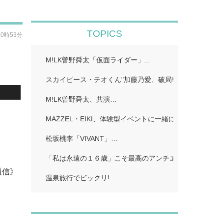
TOPICS
10時53分
M!LK曽野舜太「仮面ライダー」…
スカイピース・テオくん"加藤乃愛、破局報告「どちら
M!LK曽野舜太、共演…
MAZZEL・EIKI、体験型イベントに一緒に行きたい人
松坂桃李「VIVANT」…
「私は永遠の１６歳」こそ最高のアンチエイジング!…
通信》
温泉旅行でビックリ!…