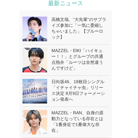
最新ニュース
高橋文哉、“大先輩”のサプラ
イズ参加に「一気に委縮し
ちゃいました」【ブルーロ
ック】
MAZZEL・EIKI「ハイキュ
ー！！」とグループの共通
点熱弁「ルーツは全然違う
んですけど」
日向坂46、18枚目シングル
「イチャイチャ虫」リリー
ス決定 8月9日フォーメーシ
ョン発表へ
MAZZEL・RAN、自身の原
動力となっている存在とは
「1番身近で1番偉大な存
在」