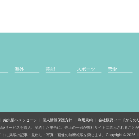
海外
芸能
スポーツ
恋愛
編集部へメッセージ
個人情報保護方針
利用規約
会社概要
イードからの
品/サービスを購入、契約した場合に、売上の一部が弊社サイトに還元されること
トに掲載の記事・見出し・写真・画像の無断転載を禁じます。Copyright © 2026 IID, 