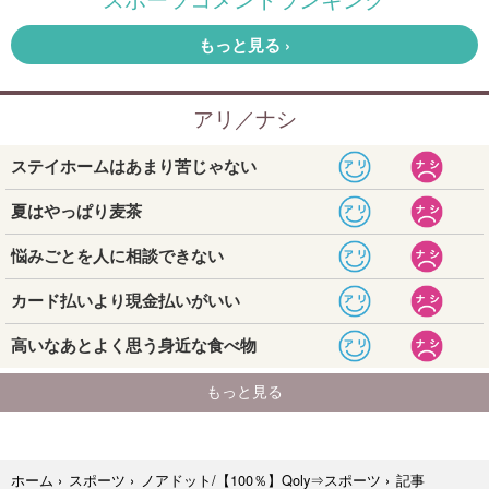
記事
ホーム
›
スポーツ
›
ノアドット/【100％】Qoly⇒スポーツ
›