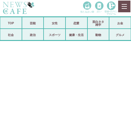
当たる占い師
占い
登録•
ログイン
マイルーム
面白ネタ
ホーム
TOP
芸能
女性
恋愛
お金
雑学
社会
政治
社会
政治
スポーツ
健康・生活
動物
グルメ
経済
海外
芸能
スポーツ
恋愛
ビックリ
コメントポスト
アリ／ナシ
リリース
ショップ
登録・ログイン/マイルーム