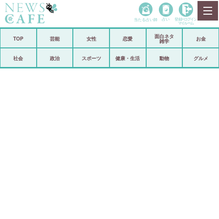
当たる占い師
占い
登録•
ログイン
マイルーム
面白ネタ
ホーム
TOP
芸能
女性
恋愛
お金
雑学
社会
政治
社会
政治
スポーツ
健康・生活
動物
グルメ
経済
海外
芸能
スポーツ
恋愛
ビックリ
コメントポスト
アリ／ナシ
リリース
ショップ
登録・ログイン/マイルーム