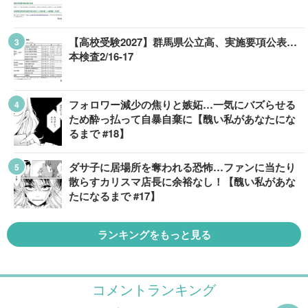
【高校受験2027】群馬県公立高、実施要項公表…
本検査2/16-17
フォロワー減少の焦りと嫉妬…一気にバズらせる
ため酔っ払って自暴自棄に【醜い私があなたにな
るまで #18】
ダサ子に居場所を奪われる恐怖…ファンに当たり
散らすカリスマ店長に余裕なし！【醜い私があな
たになるまで #17】
ランキングをもっと見る