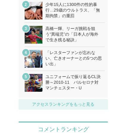
少年15人に1300件の性的暴
行…29歳のウルトラス、「無
期拘禁」の重罰
高橋一輝、リーガ挑戦を狙
う“異端児”の「日本人が海外
で生き残る秘訣」
「レスターファンが忘れな
い、亡きオーナーとの5つの思
い出」
ユニフォームで振り返るCL決
勝～2010-11 バルセロナ対
マンチェスター・U
アクセスランキングをもっと見る