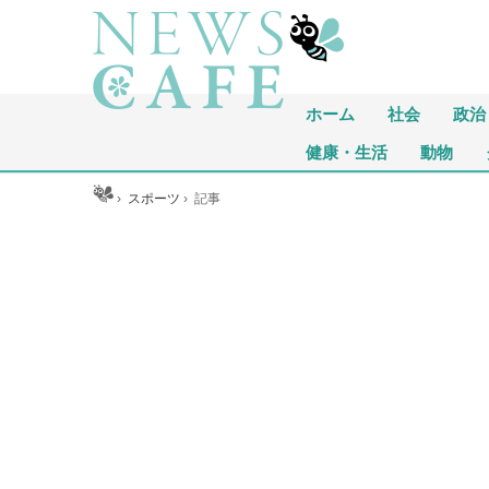
ホーム
社会
政治
健康・生活
動物
ホーム
›
スポーツ
›
記事