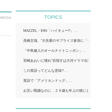
TOPICS
06時33分
MAZZEL・EIKI「ハイキュー!!」…
高橋文哉、“大先輩のサプライズ参加に「一気に委縮し
「中島健人のオールナイトニッポン」…
宮崎あおいに憧れ"目指すは大河ドラマ出演 英映画祭ノ
この英語ってどんな意味?…
英語で「アメリカンドッグ」…
お互い既婚なのに…２９歳も年上の彼にどうしようもな