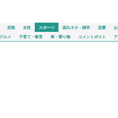
芸能
女性
スポーツ
面白ネタ・雑学
恋愛
お
グルメ
子育て・教育
車・乗り物
コメントポスト
ア