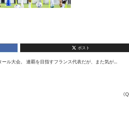
ポスト
タール大会。 連覇を目指すフランス代表だが、また気が...
《Q