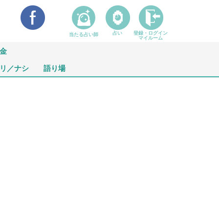
占い
登録・ログイン
当たる占い師
マイルーム
金
リ／ナシ
語り場