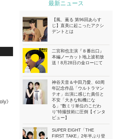
最新ニュース
【風、薫る 第96回あらす
じ】直美に起こったアクシ
デントとは
二宮和也主演『８番出口』
本編ノーカット地上波初放
送！8月28日の金ローにて
神谷天音＆中田乃愛、60周
年記念作品「ウルトラマン
テオ」出演に感じた責任と
不安「大きな転機にな
oly》
る」“数ミリ単位のこだわ
り”特撮技術に圧倒【インタ
ビュー】
SUPER EIGHT「THE
FIRST TAKE」2年半ぶり登