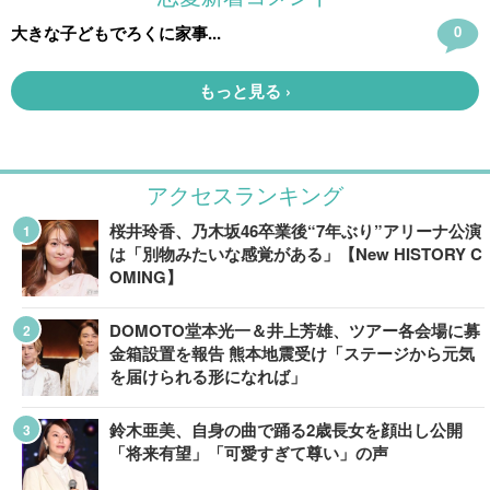
アクセスランキング
桜井玲香、乃木坂46卒業後“7年ぶり”アリーナ公演
は「別物みたいな感覚がある」【New HISTORY C
OMING】
DOMOTO堂本光一＆井上芳雄、ツアー各会場に募
金箱設置を報告 熊本地震受け「ステージから元気
を届けられる形になれば」
鈴木亜美、自身の曲で踊る2歳長女を顔出し公開
「将来有望」「可愛すぎて尊い」の声