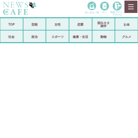
当たる占い師
占い
登録•
ログイン
マイルーム
面白ネタ
ホーム
TOP
芸能
女性
恋愛
お金
雑学
社会
政治
社会
政治
スポーツ
健康・生活
動物
グルメ
経済
海外
芸能
スポーツ
恋愛
ビックリ
コメントポスト
アリ／ナシ
リリース
ショップ
登録・ログイン/マイルーム