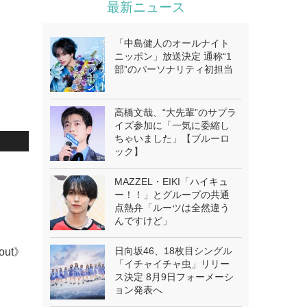
最新ニュース
「中島健人のオールナイト
ニッポン」放送決定 通称“1
部”のパーソナリティ初担当
高橋文哉、“大先輩”のサプラ
イズ参加に「一気に委縮し
ちゃいました」【ブルーロ
ック】
MAZZEL・EIKI「ハイキュ
ー！！」とグループの共通
点熱弁「ルーツは全然違う
んですけど」
日向坂46、18枚目シングル
bout》
「イチャイチャ虫」リリー
ス決定 8月9日フォーメーシ
ョン発表へ