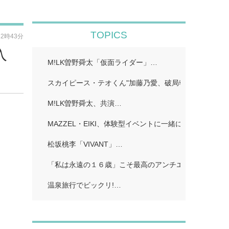
TOPICS
22時43分
入
M!LK曽野舜太「仮面ライダー」…
スカイピース・テオくん"加藤乃愛、破局報告「どちら
M!LK曽野舜太、共演…
MAZZEL・EIKI、体験型イベントに一緒に行きたい人
松坂桃李「VIVANT」…
「私は永遠の１６歳」こそ最高のアンチエイジング!…
温泉旅行でビックリ!…