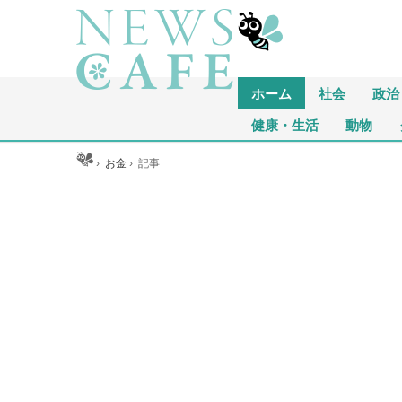
ホーム
社会
政治
健康・生活
動物
ホーム
›
お金
›
記事