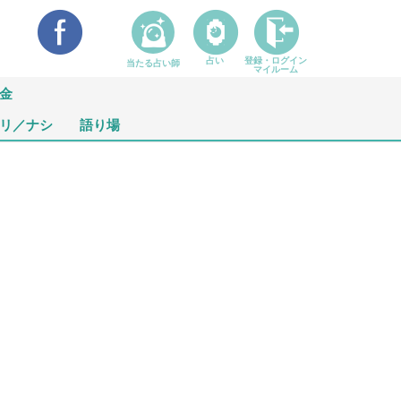
占い
登録・ログイン
当たる占い師
マイルーム
金
リ／ナシ
語り場