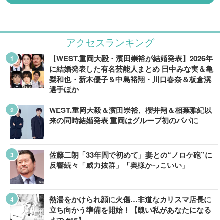
アクセスランキング
【WEST.重岡大毅・濱田崇裕が結婚発表】2026年
に結婚発表した有名芸能人まとめ 田中みな実＆亀
梨和也・新木優子＆中島裕翔・川口春奈＆板倉滉
選手ほか
WEST.重岡大毅＆濱田崇裕、櫻井翔＆相葉雅紀以
来の同時結婚発表 重岡はグループ初のパパに
佐藤二朗「33年間で初めて」妻との“ノロケ砲”に
反響続々「威力抜群」「奥様かっこいい」
熱湯をかけられ顔に火傷…非道なカリスマ店長に
立ち向かう準備を開始！【醜い私があなたになる