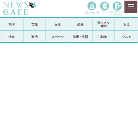
当たる占い師
占い
登録•
ログイン
マイルーム
面白ネタ
ホーム
TOP
芸能
女性
恋愛
お金
雑学
社会
政治
社会
政治
スポーツ
健康・生活
動物
グルメ
経済
海外
芸能
スポーツ
恋愛
ビックリ
コメントポスト
アリ／ナシ
リリース
ショップ
登録・ログイン/マイルーム