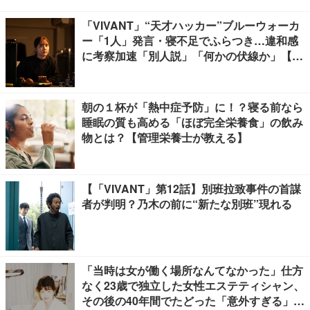
「VIVANT」“天才ハッカー”ブルーウォーカ
ー「1人」発言・寝不足でふらつき…違和感
に考察加速「別人説」「何かの伏線か」【ネ
タバレあり】
朝の１杯が「熱中症予防」に！？寝る前なら
睡眠の質も高める「ほぼ完全栄養食」の飲み
物とは？【管理栄養士が教える】
【「VIVANT」第12話】別班拉致事件の首謀
者が判明？乃木の前に“新たな別班”現れる
「当時は女が働く場所なんてなかった」仕方
なく23歳で独立した女性エステティシャン、
その後の40年間でたどった「意外すぎる」紆