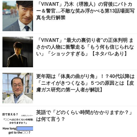
「VIVANT」乃木（堺雅人）の背後にパトカ
ー＆警官…不敵な笑み浮かべる第13話場面写
真を先行解禁
「VIVANT」“最大の裏切り者”の正体判明 ま
さかの人物に衝撃走る「もう何も信じられな
い」「ショックすぎる」【ネタバレあり】
更年期は「体臭の曲がり角」！？40代以降は
「ニオイがきつくなる」５つの原因とは【皮
膚ガス研究の第一人者が解説】
英語で「どのくらい時間がかかりますか？」
は何て言う？