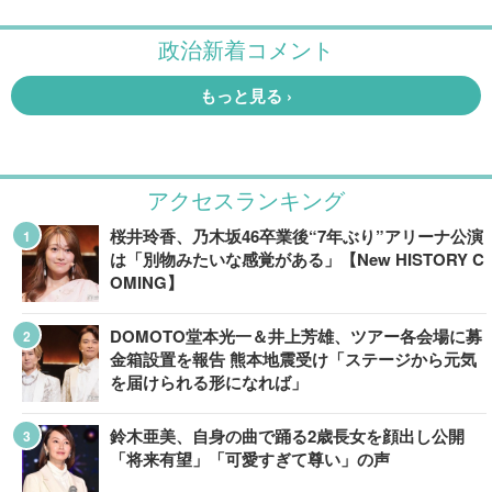
アクセスランキング
桜井玲香、乃木坂46卒業後“7年ぶり”アリーナ公演
は「別物みたいな感覚がある」【New HISTORY C
OMING】
DOMOTO堂本光一＆井上芳雄、ツアー各会場に募
金箱設置を報告 熊本地震受け「ステージから元気
を届けられる形になれば」
鈴木亜美、自身の曲で踊る2歳長女を顔出し公開
「将来有望」「可愛すぎて尊い」の声