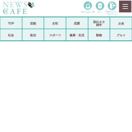
当たる占い師
占い
登録•
ログイン
マイルーム
面白ネタ
ホーム
TOP
芸能
女性
恋愛
お金
雑学
社会
政治
社会
政治
スポーツ
健康・生活
動物
グルメ
経済
海外
芸能
スポーツ
恋愛
ビックリ
コメントポスト
アリ／ナシ
リリース
ショップ
登録・ログイン/マイルーム