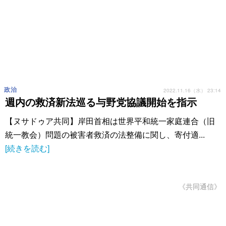
政治
2022.11.16（水） 23:14
週内の救済新法巡る与野党協議開始を指示
【ヌサドゥア共同】岸田首相は世界平和統一家庭連合（旧
統一教会）問題の被害者救済の法整備に関し、寄付適...
[続きを読む]
《共同通信》