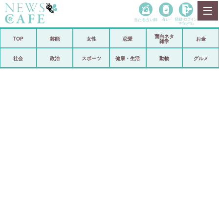
当たる占い師
占い
登録•
ログイン
マイルーム
面白ネタ
ホーム
TOP
芸能
女性
恋愛
お金
雑学
社会
政治
社会
政治
スポーツ
健康・生活
動物
グルメ
経済
海外
芸能
スポーツ
恋愛
ビックリ
コメントポスト
アリ／ナシ
リリース
ショップ
登録・ログイン/マイルーム