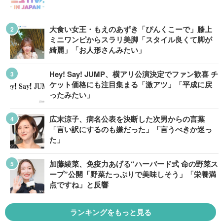
大食い女王・もえのあずき「ぴんくこーで」膝上
ミニワンピからスラリ美脚「スタイル良くて脚が
綺麗」「お人形さんみたい」
Hey! Say! JUMP、横アリ公演決定でファン歓喜 チ
ケット価格にも注目集まる「激アツ」「平成に戻
ったみたい」
広末涼子、病名公表を決断した次男からの言葉
「言い訳にするのも嫌だった」「言うべきか迷っ
た」
加藤綾菜、免疫力あげる“ハーバード式 命の野菜ス
ープ”公開「野菜たっぷりで美味しそう」「栄養満
点ですね」と反響
ランキングをもっと見る