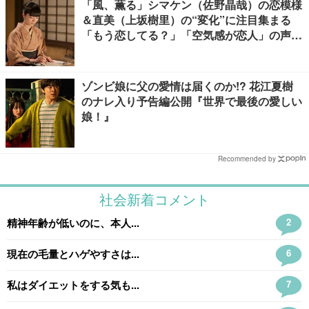
「風、薫る」シマケン（佐野晶哉）の恋模様
＆直美（上坂樹里）の“変化”に注目集まる
「もう恋してる？」「空気感が恋人」の声
【ネタバレあり】
ゾンビ娘に父の愛情は届くのか!? 花江夏樹
のナレ入り予告編公開『世界で最後の愛しい
娘！』
Recommended by