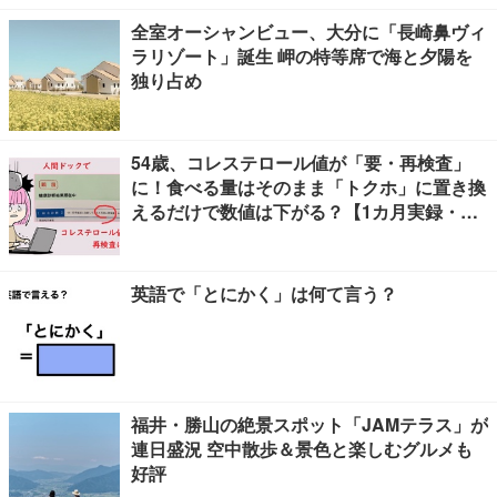
全室オーシャンビュー、大分に「長崎鼻ヴィ
ラリゾート」誕生 岬の特等席で海と夕陽を
独り占め
54歳、コレステロール値が「要・再検査」
に！食べる量はそのまま「トクホ」に置き換
えるだけで数値は下がる？【1カ月実録・ビ
フォーアフター】
英語で「とにかく」は何て言う？
福井・勝山の絶景スポット「JAMテラス」が
連日盛況 空中散歩＆景色と楽しむグルメも
好評