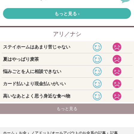
記事
ホーム
›
お金
›
ノアドット/オールアバウトのお金系の記事
›