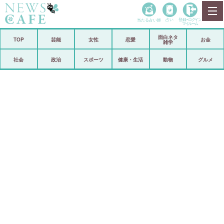
当たる占い師
占い
登録•
ログイン
マイルーム
面白ネタ
ホーム
TOP
芸能
女性
恋愛
お金
雑学
社会
政治
社会
政治
スポーツ
健康・生活
動物
グルメ
経済
海外
芸能
スポーツ
恋愛
ビックリ
コメントポスト
アリ／ナシ
リリース
ショップ
登録・ログイン/マイルーム