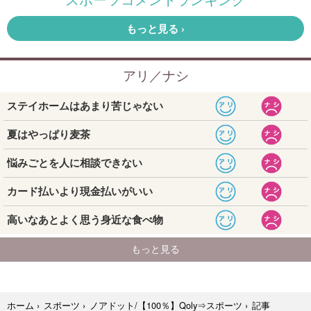
記事
ホーム
›
スポーツ
›
ノアドット/【100％】Qoly⇒スポーツ
›