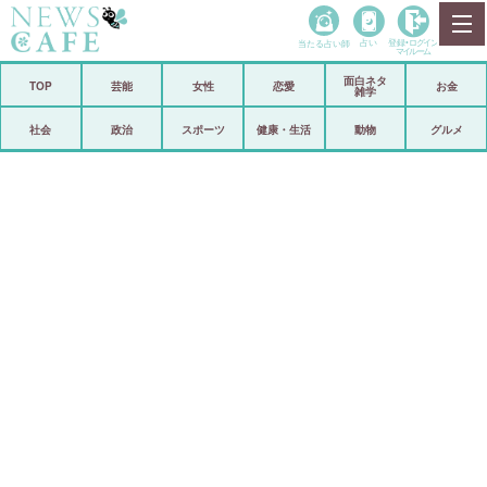
当たる占い師
占い
登録•
ログイン
マイルーム
面白ネタ
ホーム
TOP
芸能
女性
恋愛
お金
雑学
社会
政治
社会
政治
スポーツ
健康・生活
動物
グルメ
経済
海外
芸能
スポーツ
恋愛
ビックリ
コメントポスト
アリ／ナシ
リリース
ショップ
登録・ログイン/マイルーム