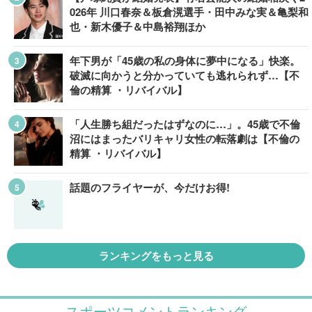
026年 川口春奈＆板倉滉選手・田中みな実＆亀梨和
也・新木優子＆中島裕翔ほか
年下男が「45歳の私の身体に夢中になる」快楽。
破滅に向かうと分かっていても逃れられず…【不
倫の精算 ・リバイバル】
「人生勝ち組だったはずなのに…」。45歳で不倫
沼にはまったバリキャリ女性の転落劇は【不倫の
精算 ・リバイバル】
話題のフライヤーが、今だけお得!
ランキングをもっと見る