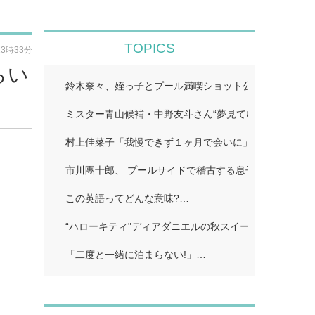
TOPICS
13時33分
らい
鈴木奈々、姪っ子とプール満喫ショット公開「仲良しす
ミスター青山候補・中野友斗さん“夢見ていた賞受賞に感
村上佳菜子「我慢できず１ヶ月で会いに」…
市川團十郎、 プールサイドで稽古する息子の姿公開に
この英語ってどんな意味?…
“ハローキティ"ディアダニエルの秋スイーツビュッフェ
「二度と一緒に泊まらない!」…