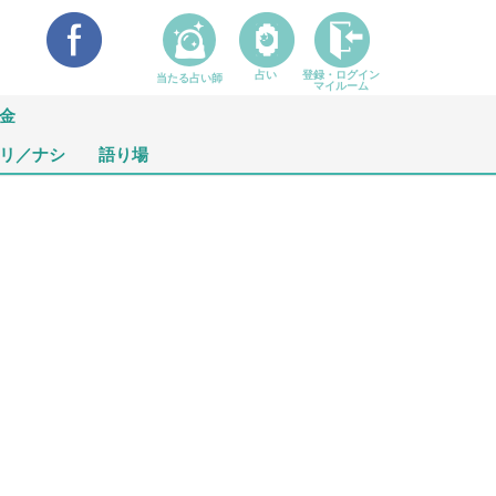
占い
登録・ログイン
当たる占い師
マイルーム
金
リ／ナシ
語り場