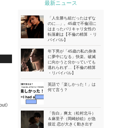
最新ニュース
「人生勝ち組だったはずな
のに…」。45歳で不倫沼に
はまったバリキャリ女性の
転落劇は【不倫の精算 ・リ
バイバル】
年下男が「45歳の私の身体
に夢中になる」快楽。破滅
に向かうと分かっていても
逃れられず…【不倫の精算
.
・リバイバル】
英語で「楽しかった！」は
何て言う？
bout》
「告白」爽太（松村北斗）
＆麻里子（岡崎紗絵）が急
接近 恋が大きく動き出す