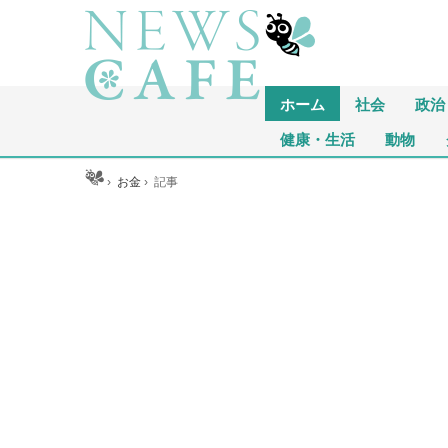
ホーム
社会
政治
健康・生活
動物
ホーム
›
お金
›
記事