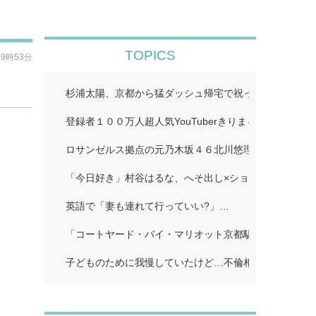
TOPICS
09時53分
杉浦太陽、京都から猛ダッシュ帰宅で祝った夢空ちゃん
登録者１００万人超人気YouTuberきりまる、婚約者と
ロサンゼルス拠点の元乃木坂４６北川悠理、美肌輝くオ
「今日好き」村谷はるな、へそ出し×ショートパンツで
英語で「妻も連れて行っていい?」…
「コートヤード・バイ・マリオット京都駅」…
子どものために我慢していたけど…不倫相手に「離婚し