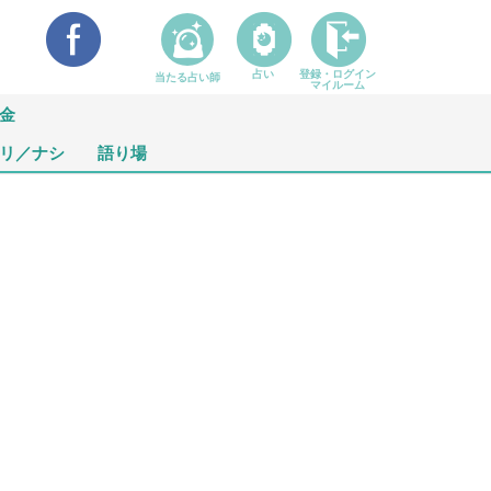
占い
登録・ログイン
当たる占い師
マイルーム
金
リ／ナシ
語り場