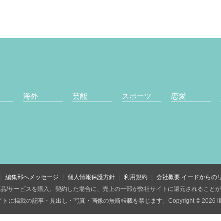
海外
芸能
スポーツ
恋愛
編集部へメッセージ
個人情報保護方針
利用規約
会社概要
イードからの
品/サービスを購入、契約した場合に、売上の一部が弊社サイトに還元されること
トに掲載の記事・見出し・写真・画像の無断転載を禁じます。Copyright © 2026 IID, 