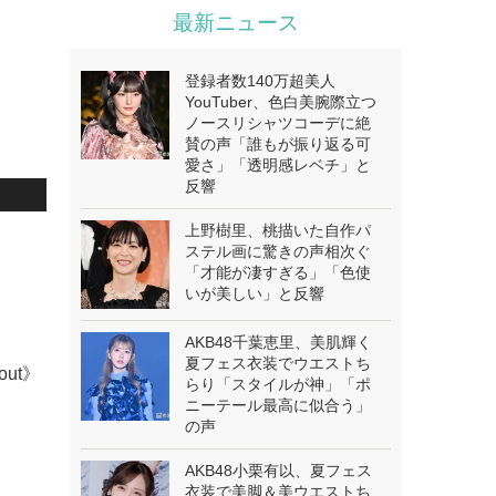
最新ニュース
登録者数140万超美人
YouTuber、色白美腕際立つ
ノースリシャツコーデに絶
賛の声「誰もが振り返る可
愛さ」「透明感レベチ」と
反響
上野樹里、桃描いた自作パ
.
ステル画に驚きの声相次ぐ
「才能が凄すぎる」「色使
いが美しい」と反響
AKB48千葉恵里、美肌輝く
夏フェス衣装でウエストち
bout》
らり「スタイルが神」「ポ
ニーテール最高に似合う」
の声
AKB48小栗有以、夏フェス
衣装で美脚＆美ウエストち