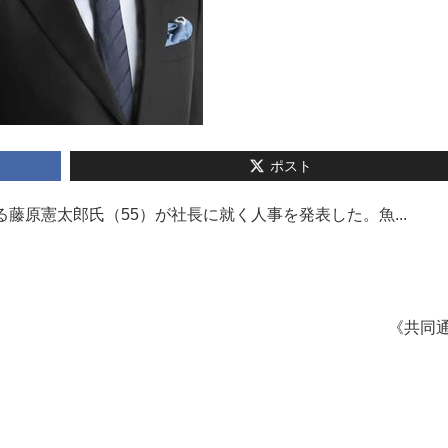
ポスト
る藤原憲太郎氏（55）が社長に就く人事を発表した。魚...
《共同