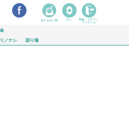
占い
登録・ログイン
当たる占い師
マイルーム
金
リ／ナシ
語り場