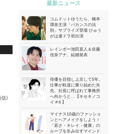
最新ニュース
コムドットゆうたら、橋本
環奈主演「バカンスの法
則」サプライズ登場 ひゅう
がは連ドラ初出演
レインボー池田直人＆佐藤
佳奈アナ、結婚発表
俳優を目指し上京して5年。
仕事が軌道に乗り始めた矢
先、社長に呼ばれて事務所
へ向かうと…【キセキノコ
通信》
イ #６】
マイナス10歳のファッショ
ンとヘアメイクをしよう！
「若さ・キレイ・健康」の
ループを生み出すマインド