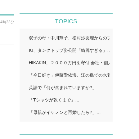
TOPICS
14時23分
双子の母・中川翔子、松村沙友理からのプレゼント公開
IU、タンクトップ姿公開「綺麗すぎる」…
HIKAKIN、２０００万円を寄付 会社・個人から１００
「今日好き」伊藤愛依海、江の島での水着姿公開…
英語で「何が含まれていますか?」…
「Tシャツが乾くまで」…
「母親がイケメンと再婚したら?」…