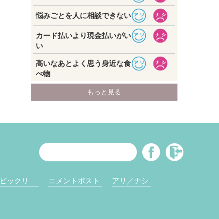
ビックリ
コメントポスト
アリ／ナシ