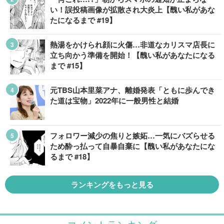
い！誤投稿画像が拡散され大炎上【醜い私があな
たになるまで #19】
熱湯をかけられ顔に火傷…非道なカリスマ店長に
立ち向かう準備を開始！【醜い私があなたになる
まで #15】
元TBS山本里菜アナ、離婚発表「ともに歩んでき
た道は宝物」2022年に一般男性と結婚
フォロワー減少の焦りと嫉妬…一気にバズらせる
ため酔っ払って自暴自棄に【醜い私があなたにな
るまで #18】
ランキングをもっと見る