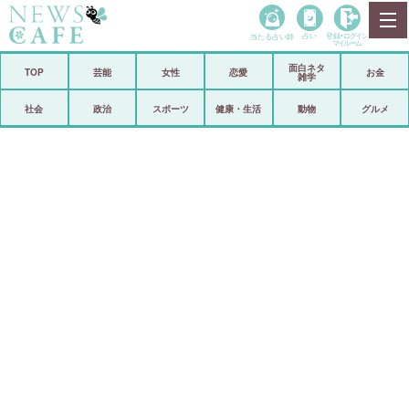
当たる占い師
占い
登録•
ログイン
マイルーム
面白ネタ
ホーム
TOP
芸能
女性
恋愛
お金
雑学
社会
政治
社会
政治
スポーツ
健康・生活
動物
グルメ
経済
海外
芸能
スポーツ
恋愛
ビックリ
コメントポスト
アリ／ナシ
リリース
ショップ
登録・ログイン/マイルーム