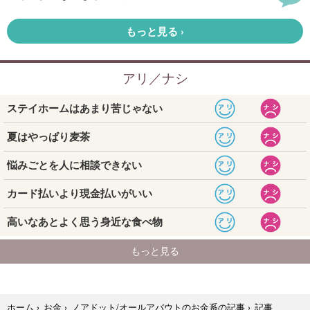
記事
ホーム
›
お金
›
ノアドット/オールアバウトのお金系の記事
›