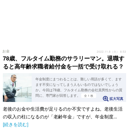
お金
2022.11.8（火） 8:53
78歳、フルタイム勤務のサラリーマン。退職す
ると高年齢求職者給付金を一括で受け取れる？
年金制度にまつわることは、難しい用語が多くて、ます
ます不安になってしまう人もいるのではないでしょう
か。今回は78歳、フルタイム勤務の会社員男性からの質
問に、専門家が回答します。
全 1 枚
拡大写真
老後のお金や生活費が足りるのか不安ですよね。老後生活
の収入の柱になるのが「老齢年金」ですが、年金制度...
[続きを読む]