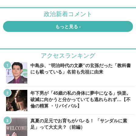
アクセスランキング
中島歩、“明治時代の文豪”の玄孫だった「教科書
にも載っている」名前も先祖に由来
年下男が「45歳の私の身体に夢中になる」快楽。
破滅に向かうと分かっていても逃れられず…【不
倫の精算 ・リバイバル】
真夏の足元でお育ちがバレる！ 「サンダルに素
足」って大丈夫？（前編）