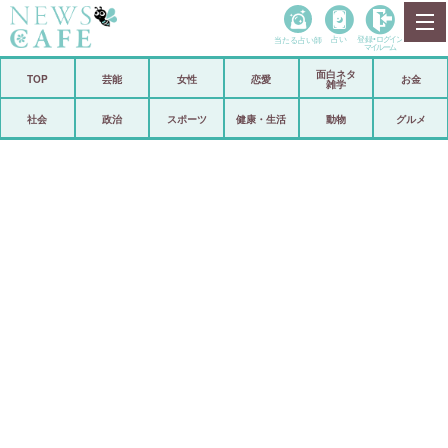
当たる占い師
占い
登録•
ログイン
マイルーム
面白ネタ
ホーム
TOP
芸能
女性
恋愛
お金
雑学
社会
政治
社会
政治
スポーツ
健康・生活
動物
グルメ
経済
海外
芸能
スポーツ
恋愛
ビックリ
コメントポスト
アリ／ナシ
リリース
ショップ
登録・ログイン/マイルーム