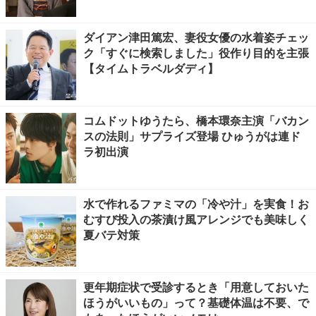
ダイアン津田篤宏、妻役女優の水着姿チェッ
ク「すぐに検索しました」役作り目的を主張
【タイムトラベルダディ】
コムドットゆうたら、橋本環奈主演「バカン
スの法則」サプライズ登場 ひゅうがは連ド
ラ初出演
水で作れるファミマの「冷や汁」を実食！お
むすび投入の茶漬け風アレンジでも美味しく
夏バテ対策
更年期症状で受診するとき「用意しておいた
ほうがいいもの」って？基礎体温は不要、で