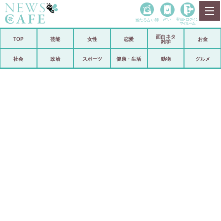
当たる占い師
占い
登録•
ログイン
マイルーム
面白ネタ
ホーム
TOP
芸能
女性
恋愛
お金
雑学
社会
政治
社会
政治
スポーツ
健康・生活
動物
グルメ
経済
海外
芸能
スポーツ
恋愛
ビックリ
コメントポスト
アリ／ナシ
リリース
ショップ
登録・ログイン/マイルーム