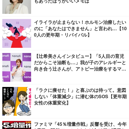
もあったほうがいいメモは
イライラが止まらない！ホルモン治療したい
のに「あなたはできません」と言われ…【10
0人の更年期・リバイバル】
【辻希美さんインタビュー】「5人目の育児
だからこそ油断も…」我が子のアレルギーと
向き合う辻さんが、アトピー治療をするママ
友にかけたい言葉とは
「ラクに痩せた！」と喜ぶのは待って。意図
しない「体重減少」に潜む体のSOS【更年期
女性の体重変化】
ファミマ「45％増量作戦」反響を受け、今年