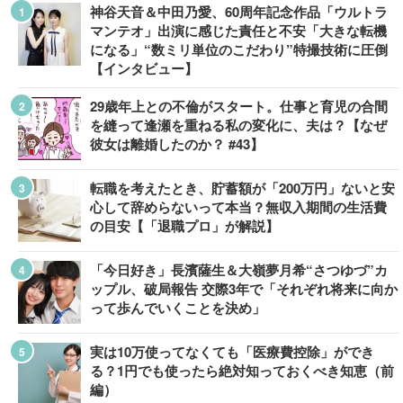
神谷天音＆中田乃愛、60周年記念作品「ウルトラ
マンテオ」出演に感じた責任と不安「大きな転機
になる」“数ミリ単位のこだわり”特撮技術に圧倒
【インタビュー】
29歳年上との不倫がスタート。仕事と育児の合間
を縫って逢瀬を重ねる私の変化に、夫は？【なぜ
彼女は離婚したのか？ #43】
転職を考えたとき、貯蓄額が「200万円」ないと安
心して辞めらないって本当？無収入期間の生活費
の目安【「退職プロ」が解説】
「今日好き」長濱薩生＆大嶺夢月希“さつゆづ”カ
ップル、破局報告 交際3年で「それぞれ将来に向か
って歩んでいくことを決め」
実は10万使ってなくても「医療費控除」ができ
る？1円でも使ったら絶対知っておくべき知恵（前
編）