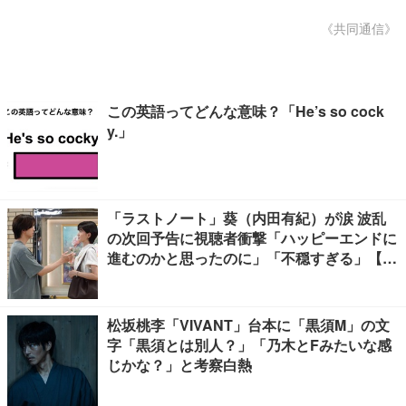
《共同通信》
この英語ってどんな意味？「He’s so cock
y.」
「ラストノート」葵（内田有紀）が涙 波乱
の次回予告に視聴者衝撃「ハッピーエンドに
進むのかと思ったのに」「不穏すぎる」【ネ
タバレあり】
松坂桃李「VIVANT」台本に「黒須M」の文
字「黒須とは別人？」「乃木とFみたいな感
じかな？」と考察白熱