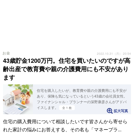
お金
2022.10.31（月） 20:54
43歳貯金1200万円。住宅を買いたいのですが高
齢出産で教育費や親の介護費用にも不安があり
ます
住宅を購入したいが、教育費や親の介護費用にも不安が
あり、保険も気になっているという43歳の会社員女性。
ファイナンシャル・プランナーの深野康彦さんがアドバ
イスします。
全 1 枚
拡大写真
住宅の購入費用について相談したいです皆さんから寄せら
れた家計の悩みにお答えする、その名も「マネープラ...