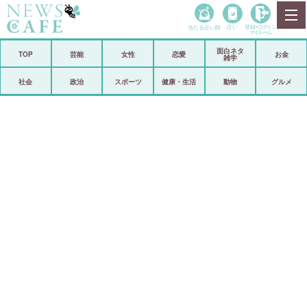
当たる占い師
占い
登録•
ログイン
マイルーム
面白ネタ
ホーム
TOP
芸能
女性
恋愛
お金
雑学
社会
政治
社会
政治
スポーツ
健康・生活
動物
グルメ
経済
海外
芸能
スポーツ
恋愛
ビックリ
コメントポスト
アリ／ナシ
リリース
ショップ
登録・ログイン/マイルーム