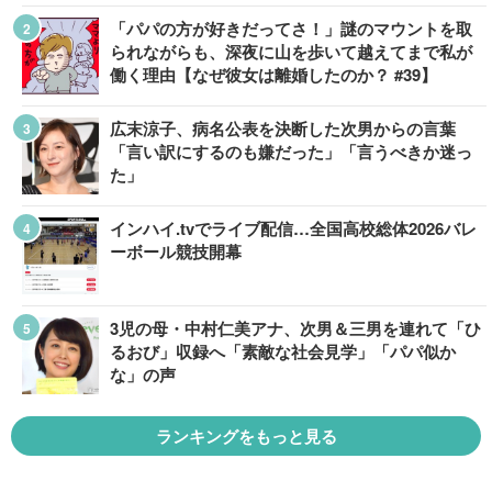
「パパの方が好きだってさ！」謎のマウントを取
られながらも、深夜に山を歩いて越えてまで私が
働く理由【なぜ彼女は離婚したのか？ #39】
広末涼子、病名公表を決断した次男からの言葉
「言い訳にするのも嫌だった」「言うべきか迷っ
た」
インハイ.tvでライブ配信…全国高校総体2026バレ
ーボール競技開幕
3児の母・中村仁美アナ、次男＆三男を連れて「ひ
るおび」収録へ「素敵な社会見学」「パパ似か
な」の声
ランキングをもっと見る