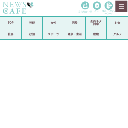
当たる占い師
占い
登録•
ログイン
マイルーム
面白ネタ
ホーム
TOP
芸能
女性
恋愛
お金
雑学
社会
政治
社会
政治
スポーツ
健康・生活
動物
グルメ
経済
海外
芸能
スポーツ
恋愛
ビックリ
コメントポスト
アリ／ナシ
リリース
ショップ
登録・ログイン/マイルーム