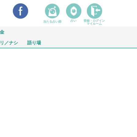
占い
登録・ログイン
当たる占い師
マイルーム
金
リ／ナシ
語り場