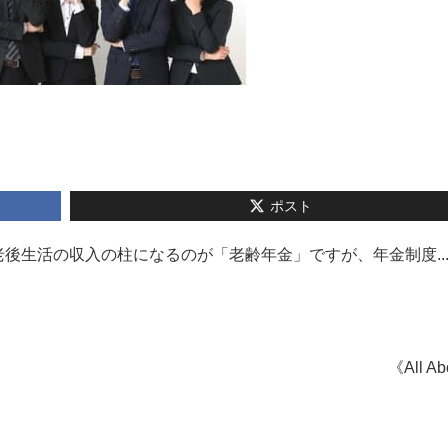
ポスト
後生活の収入の柱になるのが「老齢年金」ですが、年金制度..
《All A