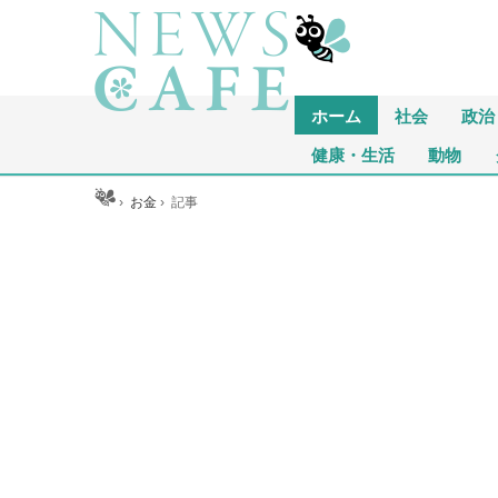
ホーム
社会
政治
健康・生活
動物
ホーム
›
お金
›
記事