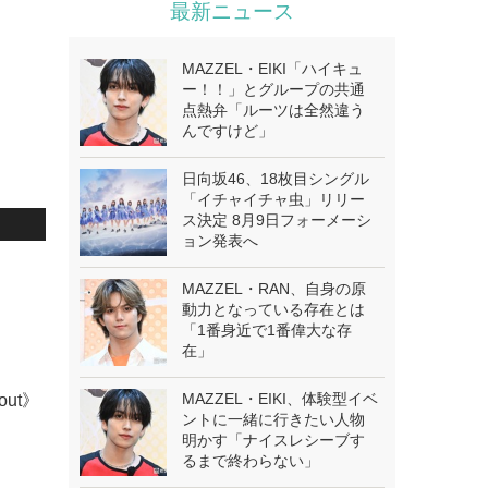
最新ニュース
MAZZEL・EIKI「ハイキュ
ー！！」とグループの共通
点熱弁「ルーツは全然違う
んですけど」
日向坂46、18枚目シングル
「イチャイチャ虫」リリー
ス決定 8月9日フォーメーシ
ョン発表へ
.
MAZZEL・RAN、自身の原
動力となっている存在とは
「1番身近で1番偉大な存
在」
MAZZEL・EIKI、体験型イベ
bout》
ントに一緒に行きたい人物
明かす「ナイスレシーブす
るまで終わらない」