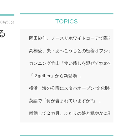
TOPICS
08時53分
る
岡田紗佳、ノースリホワイトコーデで際立つ美スタイル
高橋愛、夫・あべこうじとの密着オフショット公開「距
カンニング竹山「食い残しを混ぜて炒めて味つけて」…
「２gether」から新登場…
横浜・海の公園にスタバオープン“文化財のレトロ洋館
英語で「何が含まれていますか?」…
離婚して２カ月。ふたりの娘と穏やかに暮らしていると