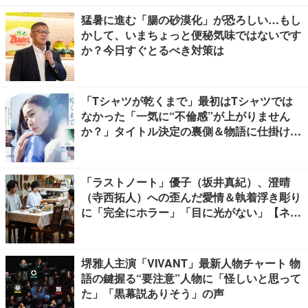
猛暑に進む「腸の砂漠化」が恐ろしい…もし
かして、いまちょっと便秘気味ではないです
か？今日すぐとるべき対策は
「Tシャツが乾くまで」最初はTシャツでは
なかった「一気に“不倫感”が上がりません
か？」タイトル決定の裏側＆物語に仕掛けた
ユニークな視点【脚本家・生方美久氏インタ
ビュー】
「ラストノート」優子（坂井真紀）、澄晴
（寺西拓人）への歪んだ愛情＆執着浮き彫り
に「完全にホラー」「目に光がない」【ネタ
バレあり】
堺雅人主演「VIVANT」最新人物チャート 物
語の鍵握る“要注意”人物に「怪しいと思って
た」「黒幕説ありそう」の声