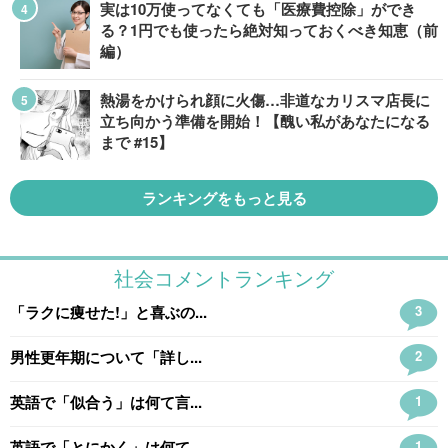
実は10万使ってなくても「医療費控除」ができ
る？1円でも使ったら絶対知っておくべき知恵（前
編）
熱湯をかけられ顔に火傷…非道なカリスマ店長に
立ち向かう準備を開始！【醜い私があなたになる
まで #15】
ランキングをもっと見る