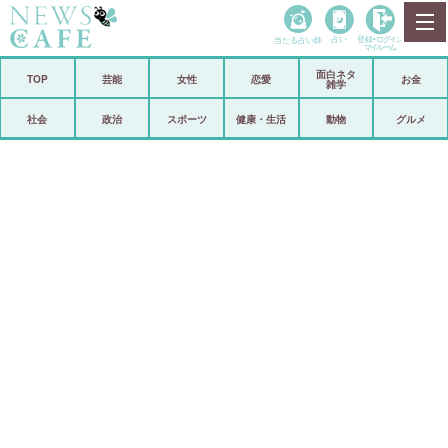
当たる占い師
占い
登録•
ログイン
マイルーム
面白ネタ
ホーム
TOP
芸能
女性
恋愛
お金
雑学
社会
政治
社会
政治
スポーツ
健康・生活
動物
グルメ
経済
海外
芸能
スポーツ
恋愛
ビックリ
コメントポスト
アリ／ナシ
リリース
ショップ
登録・ログイン/マイルーム