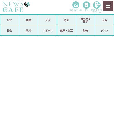
当たる占い師
占い
登録•
ログイン
マイルーム
面白ネタ
ホーム
TOP
芸能
女性
恋愛
お金
雑学
社会
政治
社会
政治
スポーツ
健康・生活
動物
グルメ
経済
海外
芸能
スポーツ
恋愛
ビックリ
コメントポスト
アリ／ナシ
リリース
ショップ
登録・ログイン/マイルーム