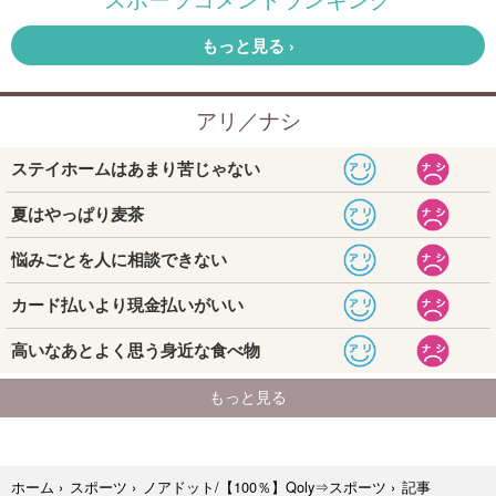
記事
ホーム
›
スポーツ
›
ノアドット/【100％】Qoly⇒スポーツ
›