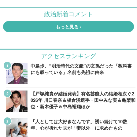
アクセスランキング
中島歩、“明治時代の文豪”の玄孫だった「教科書
にも載っている」名前も先祖に由来
【戸塚純貴が結婚発表】有名芸能人の結婚相次ぐ2
026年 川口春奈＆板倉滉選手・田中みな実＆亀梨和
也・新木優子＆中島裕翔ほか
「人としては大好きなんです」誘い続けて10数
年、心が折れた夫が「妻以外」に求めたもの