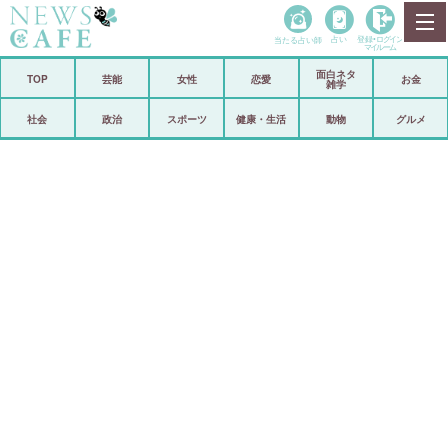
当たる占い師
占い
登録•
ログイン
マイルーム
面白ネタ
ホーム
TOP
芸能
女性
恋愛
お金
雑学
社会
政治
社会
政治
スポーツ
健康・生活
動物
グルメ
経済
海外
芸能
スポーツ
恋愛
ビックリ
コメントポスト
アリ／ナシ
リリース
ショップ
登録・ログイン/マイルーム