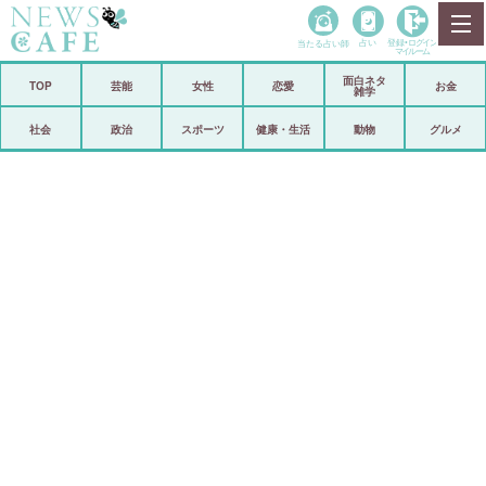
当たる占い師
占い
登録•
ログイン
マイルーム
面白ネタ
ホーム
TOP
芸能
女性
恋愛
お金
雑学
社会
政治
社会
政治
スポーツ
健康・生活
動物
グルメ
経済
海外
芸能
スポーツ
恋愛
ビックリ
コメントポスト
アリ／ナシ
リリース
ショップ
登録・ログイン/マイルーム