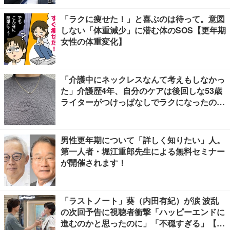
「ラクに痩せた！」と喜ぶのは待って。意図
しない「体重減少」に潜む体のSOS【更年期
女性の体重変化】
「介護中にネックレスなんて考えもしなかっ
た」介護歴4年、自分のケアは後回しな53歳
ライターがつけっぱなしでラクになったの
は、肩コリだけでなく
男性更年期について「詳しく知りたい」人。
第一人者・堀江重郎先生による無料セミナー
が開催されます！
「ラストノート」葵（内田有紀）が涙 波乱
の次回予告に視聴者衝撃「ハッピーエンドに
進むのかと思ったのに」「不穏すぎる」【ネ