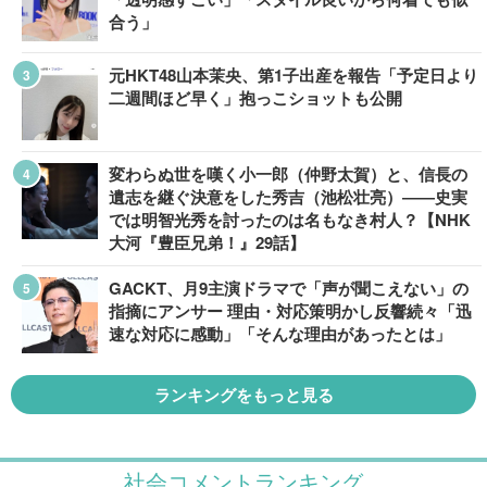
合う」
元HKT48山本茉央、第1子出産を報告「予定日より
二週間ほど早く」抱っこショットも公開
変わらぬ世を嘆く小一郎（仲野太賀）と、信長の
遺志を継ぐ決意をした秀吉（池松壮亮）――史実
では明智光秀を討ったのは名もなき村人？【NHK
大河『豊臣兄弟！』29話】
GACKT、月9主演ドラマで「声が聞こえない」の
指摘にアンサー 理由・対応策明かし反響続々「迅
速な対応に感動」「そんな理由があったとは」
ランキングをもっと見る