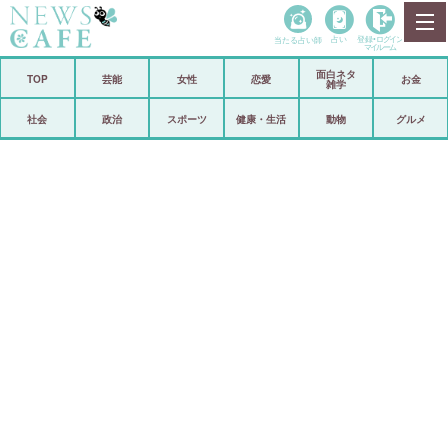
当たる占い師
占い
登録•
ログイン
マイルーム
面白ネタ
ホーム
TOP
芸能
女性
恋愛
お金
雑学
社会
政治
社会
政治
スポーツ
健康・生活
動物
グルメ
経済
海外
芸能
スポーツ
恋愛
ビックリ
コメントポスト
アリ／ナシ
リリース
ショップ
登録・ログイン/マイルーム