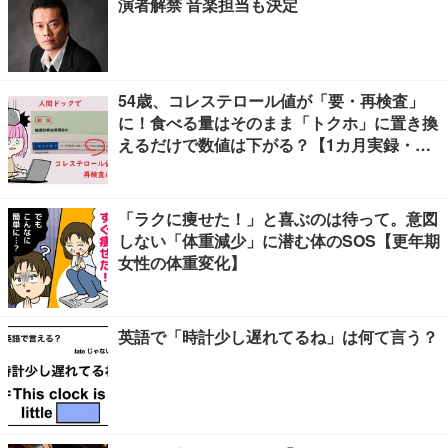
演者解禁 音楽担当も決定
54歳、コレステロール値が「要・再検査」
に！食べる量はそのまま「トクホ」に置き換
えるだけで数値は下がる？【1カ月実録・ビ
フォーアフター】
「ラクに痩せた！」と喜ぶのは待って。意図
しない「体重減少」に潜む体のSOS【更年期
女性の体重変化】
英語で「時計少し遅れてるね」は何て言う？