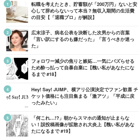
転職を考えたとき、貯蓄額が「200万円」ないと安
心して辞めらないって本当？無収入期間の生活費
の目安【「退職プロ」が解説】
広末涼子、病名公表を決断した次男からの言葉
「言い訳にするのも嫌だった」「言うべきか迷っ
た」
フォロワー減少の焦りと嫉妬…一気にバズらせる
ため酔っ払って自暴自棄に【醜い私があなたにな
るまで #18】
Hey! Say! JUMP、横アリ公演決定でファン歓喜 チ
ケット価格にも注目集まる「激アツ」「平成に戻
ったみたい」
「何これ…!?」朝からスマホの通知が止まらな
い！誤投稿画像が拡散され大炎上【醜い私があな
たになるまで #19】