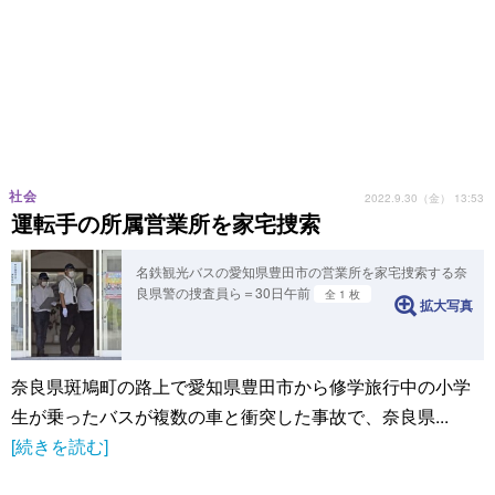
社会
2022.9.30（金） 13:53
運転手の所属営業所を家宅捜索
名鉄観光バスの愛知県豊田市の営業所を家宅捜索する奈
良県警の捜査員ら＝30日午前
全 1 枚
拡大写真
奈良県斑鳩町の路上で愛知県豊田市から修学旅行中の小学
生が乗ったバスが複数の車と衝突した事故で、奈良県...
[続きを読む]