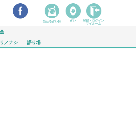
占い
登録・ログイン
当たる占い師
マイルーム
金
リ／ナシ
語り場