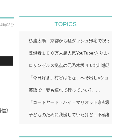
TOPICS
14時03分
杉浦太陽、京都から猛ダッシュ帰宅で祝った夢空ちゃん
登録者１００万人超人気YouTuberきりまる、婚約者と
ロサンゼルス拠点の元乃木坂４６北川悠理、美肌輝くオ
「今日好き」村谷はるな、へそ出し×ショートパンツで
英語で「妻も連れて行っていい?」…
「コートヤード・バイ・マリオット京都駅」…
通信》
子どものために我慢していたけど…不倫相手に「離婚し