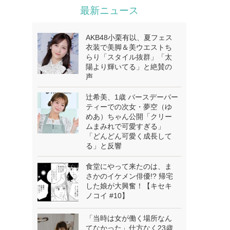
最新ニュース
AKB48小栗有以、夏フェス
衣装で美脚＆美ウエストち
らり「スタイル抜群」「太
陽より輝いてる」と絶賛の
声
辻希美、1歳 バースデーパー
ティーでの次女・夢空（ゆ
めあ）ちゃん公開「クリー
ムまみれで可愛すぎる」
「どんどん可愛く成長して
る」と反響
食堂にやって来たのは、ま
さかのイケメン俳優!? 帰宅
した娘が大興奮！【キセキ
ノコイ #10】
「当時は女が働く場所なん
てなかった」仕方なく23歳