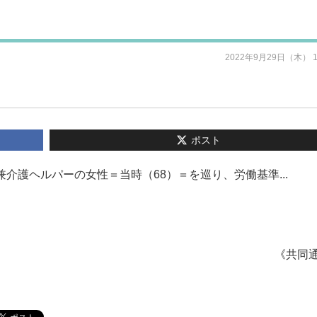
2022年9月29日（木） 
ポスト
兼介護ヘルパーの女性＝当時（68）＝を巡り、労働基準...
《共同