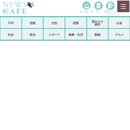
当たる占い師
占い
登録•
ログイン
マイルーム
面白ネタ
ホーム
TOP
芸能
女性
恋愛
お金
雑学
社会
政治
社会
政治
スポーツ
健康・生活
動物
グルメ
経済
海外
芸能
スポーツ
恋愛
ビックリ
コメントポスト
アリ／ナシ
リリース
ショップ
登録・ログイン/マイルーム