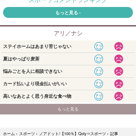
記事
ホーム
›
スポーツ
›
ノアドット/【100％】Qoly⇒スポーツ
›