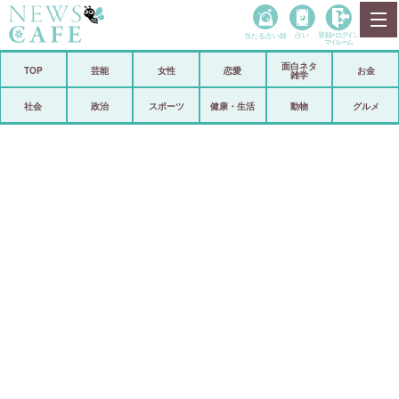
当たる占い師
占い
登録•
ログイン
マイルーム
面白ネタ
ホーム
TOP
芸能
女性
恋愛
お金
雑学
社会
政治
社会
政治
スポーツ
健康・生活
動物
グルメ
経済
海外
芸能
スポーツ
恋愛
ビックリ
コメントポスト
アリ／ナシ
リリース
ショップ
登録・ログイン/マイルーム