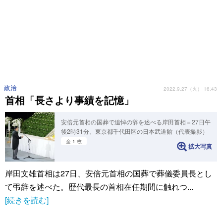
政治
2022.9.27（火） 16:43
首相「長さより事績を記憶」
安倍元首相の国葬で追悼の辞を述べる岸田首相＝27日午
後2時31分、東京都千代田区の日本武道館（代表撮影）
全 1 枚
拡大写真
岸田文雄首相は27日、安倍元首相の国葬で葬儀委員長とし
て弔辞を述べた。歴代最長の首相在任期間に触れつ...
[続きを読む]